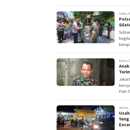
Sabtu, 0
Pols
Sila
Sidoar
begitu
berupa
Kamis, 0
Anak 
Terim
Jakart
bersyu
Polri 
Selasa, 
Usah
Yang
Ence