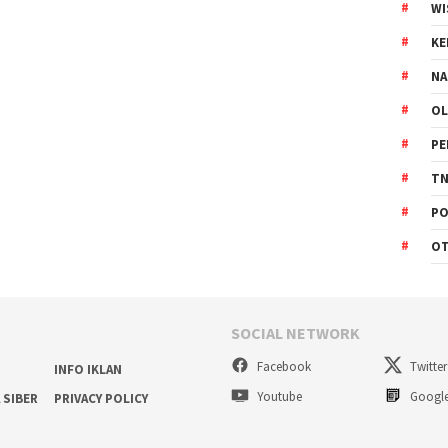
WI
K
NA
OL
PE
TN
PO
O
SOCIAL NETWORK
Facebook
Twitter
INFO IKLAN
Youtube
Googl
 SIBER
PRIVACY POLICY