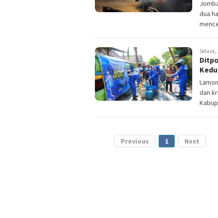
Jomban
dua ha
menceb
Selasa, 
Ditpo
Kedu
Lamon
dan kr
Kabup
Previous
1
Next