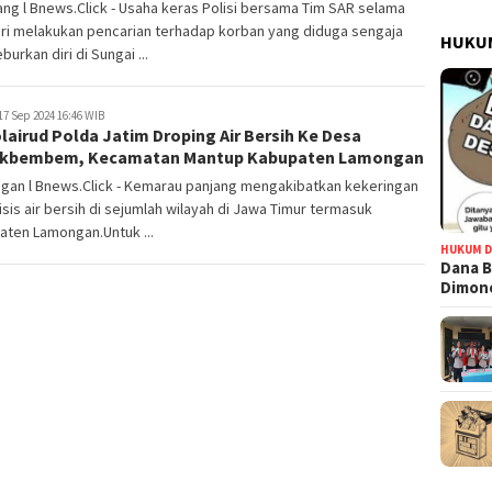
g l Bnews.Click - Usaha keras Polisi bersama Tim SAR selama
ri melakukan pencarian terhadap korban yang diduga sengaja
HUKUM
urkan diri di Sungai ...
17 Sep 2024 16:46 WIB
lairud Polda Jatim Droping Air Bersih Ke Desa
kbembem, Kecamatan Mantup Kabupaten Lamongan
gan l Bnews.Click - Kemarau panjang mengakibatkan kekeringan
isis air bersih di sejumlah wilayah di Jawa Timur termasuk
aten Lamongan.Untuk ...
HUKUM D
Dana B
Dimono