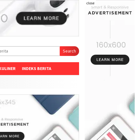
close
Search
KULINER
INDEKS BERITA