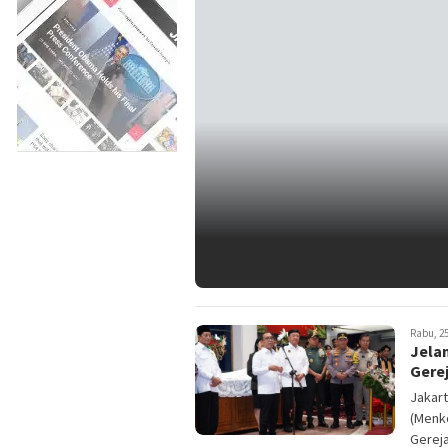
Rabu, 25
Jela
Gere
Jakart
(Menk
Gereja