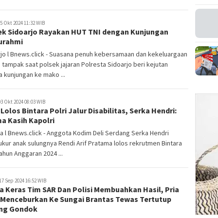
5 Okt 2024 11:32 WIB
ek Sidoarjo Rayakan HUT TNI dengan Kunjungan
turahmi
jo l Bnews.click - Suasana penuh kebersamaan dan kekeluargaan
 tampak saat polsek jajaran Polresta Sidoarjo beri kejutan
 kunjungan ke mako ...
3 Okt 2024 08:03 WIB
Lolos Bintara Polri Jalur Disabilitas, Serka Hendri:
a Kasih Kapolri
a l Bnews.click - Anggota Kodim Deli Serdang Serka Hendri
kur anak sulungnya Rendi Arif Pratama lolos rekrutmen Bintara
Tahun Anggaran 2024 ...
17 Sep 2024 16:52 WIB
a Keras Tim SAR Dan Polisi Membuahkan Hasil, Pria
 Menceburkan Ke Sungai Brantas Tewas Tertutup
ng Gondok