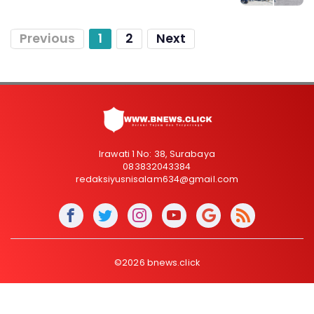
Previous
1
2
Next
Irawati 1 No: 38, Surabaya
083832043384
redaksiyusnisalam634@gmail.com
©2026 bnews.click