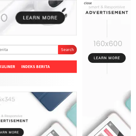
close
Search
KULINER
INDEKS BERITA