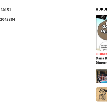
HUKUM
s 60151
2043384
HUKUM D
Dana B
Dimono