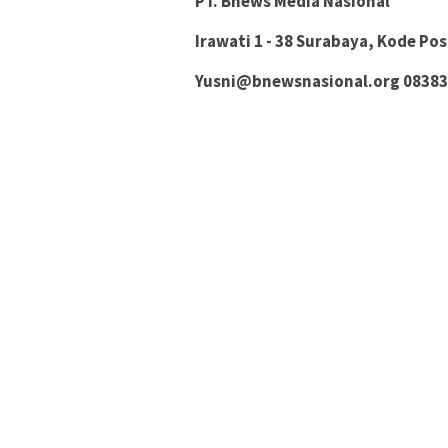
PT. Bnews Media Nasional
Irawati 1 - 38 Surabaya, Kode Po
Yusni@bnewsnasional.org
08383