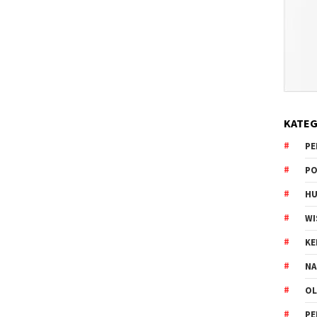
KATEG
PE
PO
HU
WI
K
NA
OL
PE