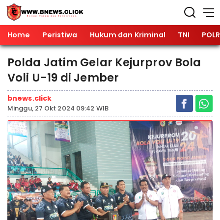
Home
Peristiwa
Hukum dan Kriminal
TNI
POLR
Polda Jatim Gelar Kejurprov Bola
Voli U-19 di Jember
bnews.click
Minggu, 27 Okt 2024 09:42 WIB