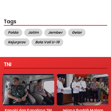
Tags
Polda
Jatim
Jember
Gelar
Kejurprov
Bola Voli U-19
TNI
Kapolri dan Panglima TNI
Jelang Ibadah Malam