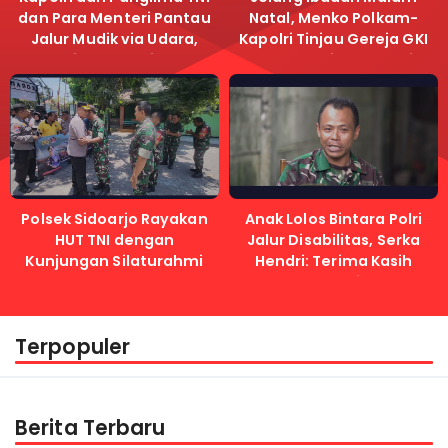
dan Para Menteri Pantau
Natal, Menko Polkam-
Jalur Mudik via Udara,
Kapolri Tinjau Gereja GKI
Pastikan Lalu Lintas
Samanhudi dan Gereja
Lancar
Immanuel
Polsek Sidoarjo Rayakan
Anak Lolos Bintara Polri
HUT TNI dengan
Jalur Disabilitas, Serka
Kunjungan Silaturahmi
Hendri: Terima Kasih
Kapolri
Terpopuler
Berita Terbaru