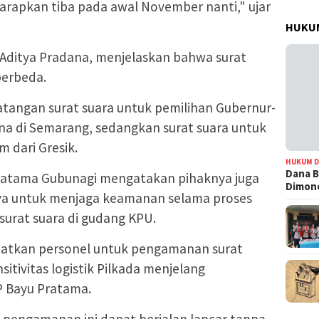
arapkan tiba pada awal November nanti," ujar
HUKUM
Aditya Pradana, menjelaskan bahwa surat
 berbeda.
angan surat suara untuk pemilihan Gubernur-
na di Semarang, sedangkan surat suara untuk
m dari Gresik.
HUKUM D
Dana B
ratama Gubunagi mengatakan pihaknya juga
Dimono
ya untuk menjaga keamanan selama proses
urat suara di gudang KPU.
atkan personel untuk pengamanan surat
sitivitas logistik Pilkada menjelang
P Bayu Pratama.
 pengamanan ini dapat berjalan lancar tanpa