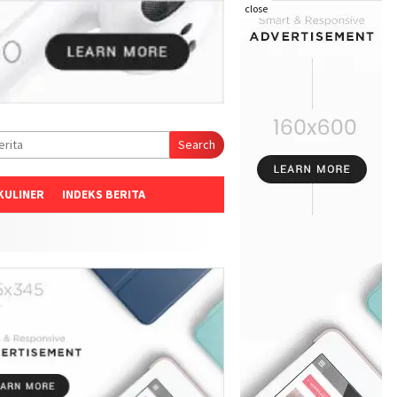
close
Search
KULINER
INDEKS BERITA