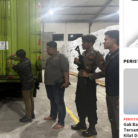
PERIS
PERISTI
Gak Ba
Tersan
Kilat 