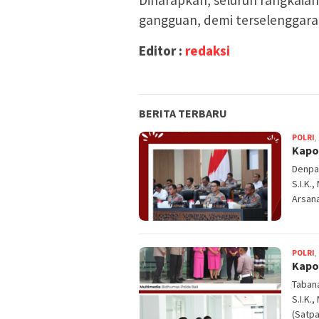
gangguan, demi terselenggaran
Editor :
redaksi
BERITA TERBARU
POLRI
,
Kapol
Denpas
S.I.K.
Arsan
POLRI
,
Kapo
Tabana
S.I.K.
(Satpa