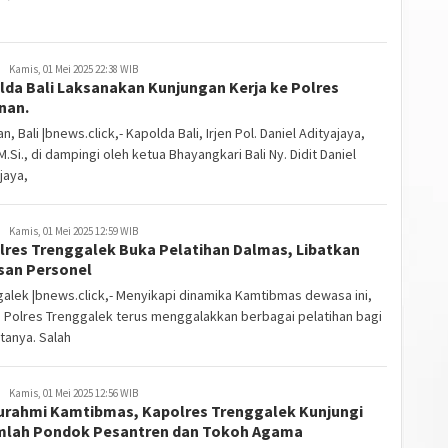
Kamis, 01 Mei 2025 22:38 WIB
lda Bali Laksanakan Kunjungan Kerja ke Polres
nan.
n, Bali |bnews.click,- Kapolda Bali, Irjen Pol. Daniel Adityajaya,
, M.Si., di dampingi oleh ketua Bhayangkari Bali Ny. Didit Daniel
jaya,
Kamis, 01 Mei 2025 12:59 WIB
lres Trenggalek Buka Pelatihan Dalmas, Libatkan
san Personel
alek |bnews.click,- Menyikapi dinamika Kamtibmas dewasa ini,
n Polres Trenggalek terus menggalakkan berbagai pelatihan bagi
tanya. Salah
Kamis, 01 Mei 2025 12:56 WIB
turahmi Kamtibmas, Kapolres Trenggalek Kunjungi
mlah Pondok Pesantren dan Tokoh Agama