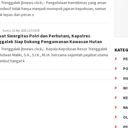
s Trenggalek |bnews.click,– Pengelolaan Kamtibmas yang aman
ndusif tidak hanya menjadi monopoli jajaran kepolisian, namun
ak lepas dari peran s
Kamis, 01 Mei 2025 12:53 WIB
at Sinergitas Polri dan Perhutani, Kapolres
ggalek Siap Dukung Pengamanan Kawasan Hutan
 Trenggalek |bnews.click,– Kepala Kepolisian Resor Trenggalek
KATEG
idwan Maliki, S.H., S.I.K., M.I.K. bersama sejumlah pejabat utama
PE
mbut hangat k
PO
HU
WI
K
NA
OL
PE