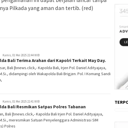
ya Pilkada yang aman dan tertib. (red)
Kamis, 01 Mei 2025 22:44 WIB
da Bali Terima Arahan dari Kapolri Terkait May Day.
ar, Bali |bnews.click,- Kapolda Bali, Irjen Pol. Daniel Adityajaya,
, M.Si., didampingi oleh Wakapolda Bali Brigjen. Pol. I Komang Sandi
a,
TERP
Kamis, 01 Mei 2025 22:41 WIB
lda Bali Resmikan Satpas Polres Tabanan
n, Bali |bnews.click,- Kapolda Bali Irjen Pol. Daniel Adityajaya,
, M.Si., meresmikan Satuan Penyelenggara Administrasi SIM
s) Polres