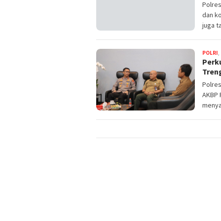
Polre
dan ko
juga t
POLRI
,
Perku
Tren
Polres
AKBP R
menya