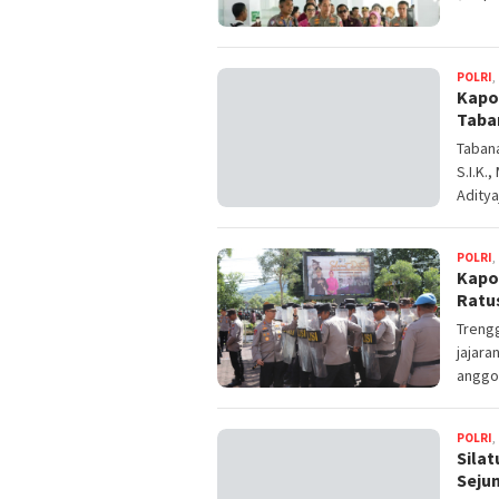
POLRI
,
Kapo
Taba
Tabana
S.I.K.
Aditya
POLRI
,
Kapo
Ratu
Trengg
jajara
anggo
POLRI
,
Sila
Seju