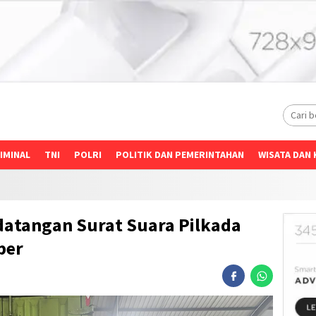
IMINAL
TNI
POLRI
POLITIK DAN PEMERINTAHAN
WISATA DAN 
edatangan Surat Suara Pilkada
ber