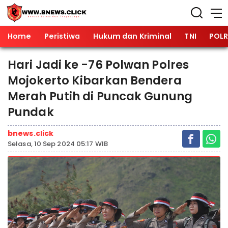
Home
Peristiwa
Hukum dan Kriminal
TNI
POLR
Hari Jadi ke -76 Polwan Polres
Mojokerto Kibarkan Bendera
Merah Putih di Puncak Gunung
Pundak
bnews.click
Selasa, 10 Sep 2024 05:17 WIB