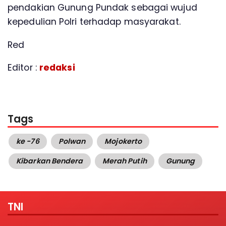
pendakian Gunung Pundak sebagai wujud
kepedulian Polri terhadap masyarakat.
Red
Editor :
redaksi
Tags
ke -76
Polwan
Mojokerto
Kibarkan Bendera
Merah Putih
Gunung
TNI