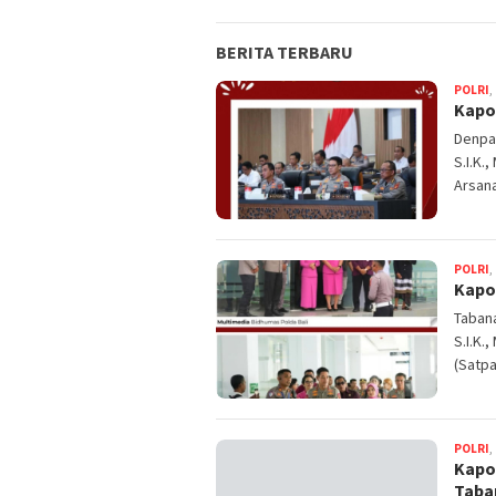
BERITA TERBARU
POLRI
,
Kapol
Denpas
S.I.K.
Arsan
POLRI
,
Kapo
Tabana
S.I.K.
(Satpa
POLRI
,
Kapo
Taba