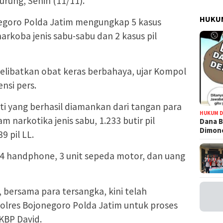
rung, Senin (11/11).
HUKUM
jonegoro Polda Jatim mengungkap 5 kasus
 narkoba jenis sabu-sabu dan 2 kasus pil
 melibatkan obat keras berbahaya, ujar Kompol
nsi pers.
ti yang berhasil diamankan dari tangan para
HUKUM D
m narkotika jenis sabu, 1.233 butir pil
Dana B
Dimono
9 pil LL.
a 14 handphone, 3 unit sepeda motor, dan uang
 bersama para tersangka, kini telah
olres Bojonegoro Polda Jatim untuk proses
KBP David.