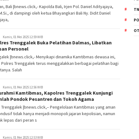
n, Bali |bnews.click,- Kapolda Bali, Irjen Pol. Daniel Adityajaya,
TN
, M.Si., di dampingi oleh ketua Bhayangkari Bali Ny. Didit Daniel
jaya,
PO
O
Kamis, 01 Mei 2025 12:59 WIB
lres Trenggalek Buka Pelatihan Dalmas, Libatkan
san Personel
alek |bnews.click,- Menyikapi dinamika Kamtibmas dewasa ini,
n Polres Trenggalek terus menggalakkan berbagai pelatihan bagi
tanya. Salah
Kamis, 01 Mei 2025 12:56 WIB
turahmi Kamtibmas, Kapolres Trenggalek Kunjungi
mlah Pondok Pesantren dan Tokoh Agama
s Trenggalek |bnews.click,– Pengelolaan Kamtibmas yang aman
ndusif tidak hanya menjadi monopoli jajaran kepolisian, namun
ak lepas dari peran s
Kamis, 01 Mei 2025 12:53 WIB