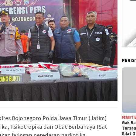
PERIS
olres Bojonegoro Polda Jawa Timur (Jatim)
PERISTI
Gak Ba
ika, Psikotropika dan Obat Berbahaya (Sat
Tersan
Kilat 
kap jaringan peredaran narkotika,