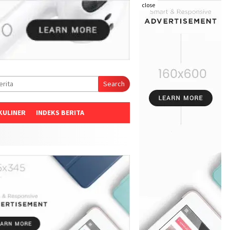
close
Search
KULINER
INDEKS BERITA