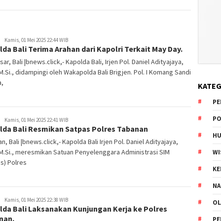
Kamis, 01 Mei 2025 22:44 WIB
da Bali Terima Arahan dari Kapolri Terkait May Day.
ar, Bali |bnews.click,- Kapolda Bali, Irjen Pol. Daniel Adityajaya,
, M.Si., didampingi oleh Wakapolda Bali Brigjen. Pol. I Komang Sandi
a,
KATEG
PE
PO
Kamis, 01 Mei 2025 22:41 WIB
lda Bali Resmikan Satpas Polres Tabanan
HU
n, Bali |bnews.click,- Kapolda Bali Irjen Pol. Daniel Adityajaya,
, M.Si., meresmikan Satuan Penyelenggara Administrasi SIM
WI
s) Polres
K
NA
Kamis, 01 Mei 2025 22:38 WIB
OL
lda Bali Laksanakan Kunjungan Kerja ke Polres
nan.
PE