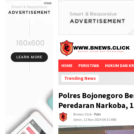
close
HOME
PERISTIWA
HUKUM DAN KR
Trending News
Polres Bojonegoro Be
Peredaran Narkoba, 
Bnews.click
-
Polri
Senin, 11 Nov 2024 04:31 WIB