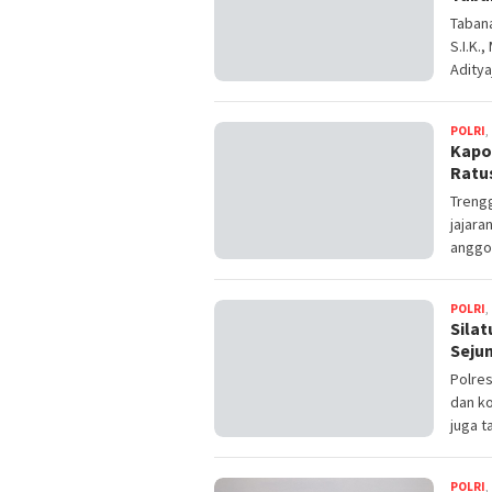
Tabana
S.I.K.
Aditya
POLRI
,
Kapo
Ratu
Trengg
jajara
anggo
POLRI
,
Sila
Seju
Polre
dan ko
juga t
POLRI
,