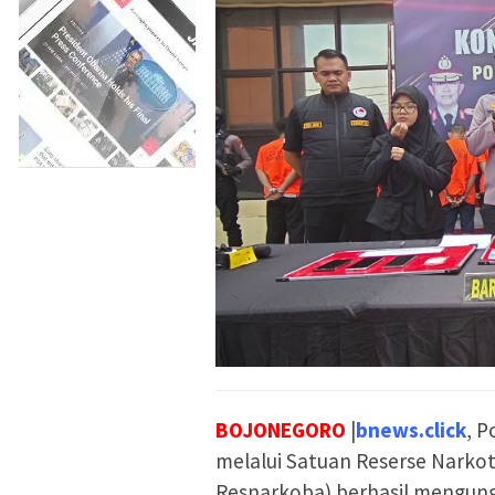
BOJONEGORO
|
bnews.click
, P
melalui Satuan Reserse Narkot
Resnarkoba) berhasil mengung