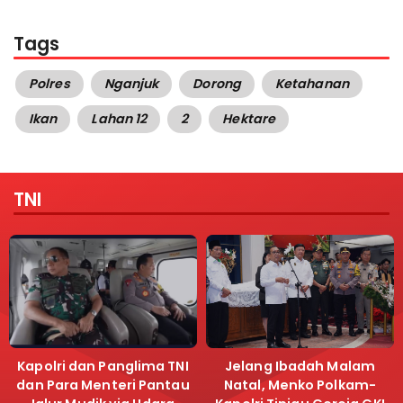
Tags
Polres
Nganjuk
Dorong
Ketahanan
Ikan
Lahan 12
2
Hektare
TNI
Kapolri dan Panglima TNI
Jelang Ibadah Malam
dan Para Menteri Pantau
Natal, Menko Polkam-