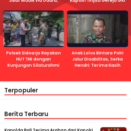
Jalur Mudik via Udara,
Kapolri Tinjau Gereja GKI
Pastikan Lalu Lintas
Samanhudi dan Gereja
Lancar
Immanuel
Polsek Sidoarjo Rayakan
Anak Lolos Bintara Polri
HUT TNI dengan
Jalur Disabilitas, Serka
Kunjungan Silaturahmi
Hendri: Terima Kasih
Kapolri
Terpopuler
Berita Terbaru
Kapolda Bali Terima Arahan dari Kapolri