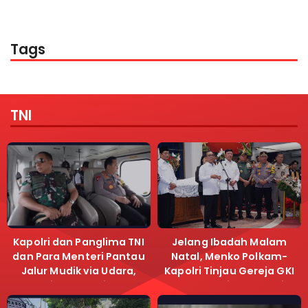
Tags
TNI
Kapolri dan Panglima TNI
Jelang Ibadah Malam
dan Para Menteri Pantau
Natal, Menko Polkam-
Jalur Mudik via Udara,
Kapolri Tinjau Gereja GKI
Pastikan Lalu Lintas
Samanhudi dan Gereja
Lancar
Immanuel