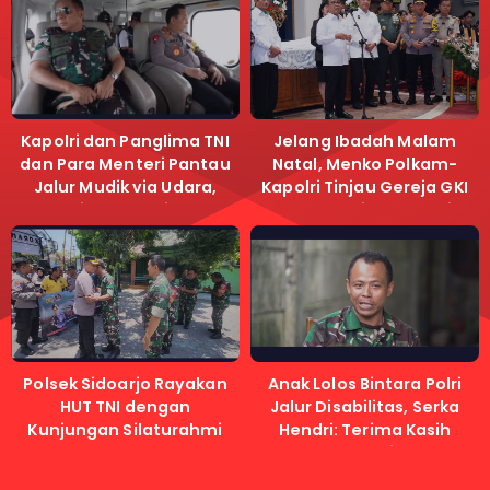
Kapolri dan Panglima TNI
Jelang Ibadah Malam
dan Para Menteri Pantau
Natal, Menko Polkam-
Jalur Mudik via Udara,
Kapolri Tinjau Gereja GKI
Pastikan Lalu Lintas
Samanhudi dan Gereja
Lancar
Immanuel
Polsek Sidoarjo Rayakan
Anak Lolos Bintara Polri
HUT TNI dengan
Jalur Disabilitas, Serka
Kunjungan Silaturahmi
Hendri: Terima Kasih
Kapolri