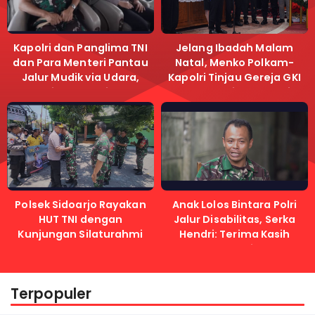
Kapolri dan Panglima TNI
Jelang Ibadah Malam
dan Para Menteri Pantau
Natal, Menko Polkam-
Jalur Mudik via Udara,
Kapolri Tinjau Gereja GKI
Pastikan Lalu Lintas
Samanhudi dan Gereja
Lancar
Immanuel
Polsek Sidoarjo Rayakan
Anak Lolos Bintara Polri
HUT TNI dengan
Jalur Disabilitas, Serka
Kunjungan Silaturahmi
Hendri: Terima Kasih
Kapolri
Terpopuler