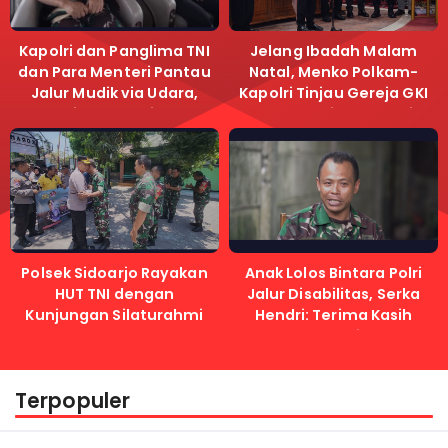
Kapolri dan Panglima TNI
Jelang Ibadah Malam
dan Para Menteri Pantau
Natal, Menko Polkam-
Jalur Mudik via Udara,
Kapolri Tinjau Gereja GKI
Pastikan Lalu Lintas
Samanhudi dan Gereja
Lancar
Immanuel
Polsek Sidoarjo Rayakan
Anak Lolos Bintara Polri
HUT TNI dengan
Jalur Disabilitas, Serka
Kunjungan Silaturahmi
Hendri: Terima Kasih
Kapolri
Terpopuler