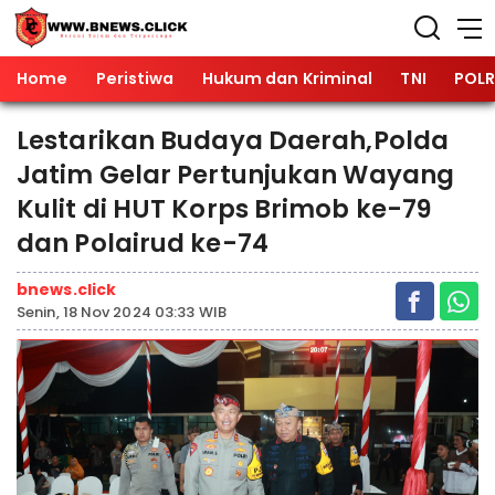
Home
Peristiwa
Hukum dan Kriminal
TNI
POLR
Lestarikan Budaya Daerah,Polda
Jatim Gelar Pertunjukan Wayang
Kulit di HUT Korps Brimob ke-79
dan Polairud ke-74
bnews.click
Senin, 18 Nov 2024 03:33 WIB