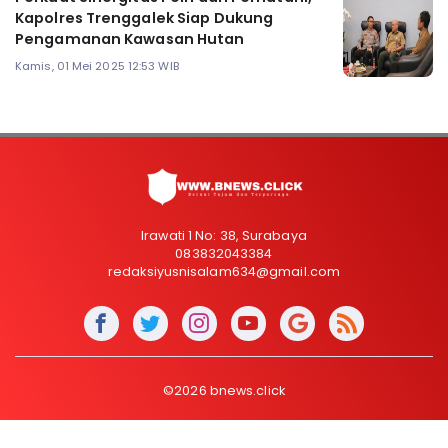
Kapolres Trenggalek Siap Dukung
Pengamanan Kawasan Hutan
Kamis, 01 Mei 2025 12:53 WIB
Irawati 1 No: 38, Surabaya
083832043384
redaksiyusnisalam634@gmail.com
©2026 bnews.click