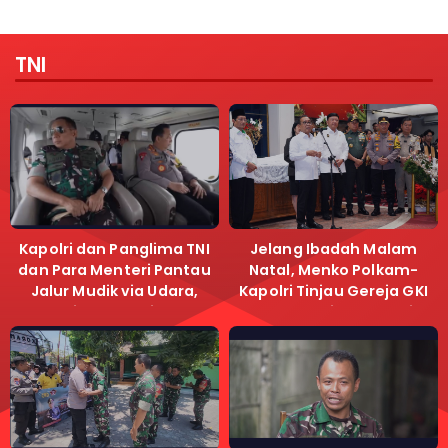
TNI
Kapolri dan Panglima TNI
Jelang Ibadah Malam
dan Para Menteri Pantau
Natal, Menko Polkam-
Jalur Mudik via Udara,
Kapolri Tinjau Gereja GKI
Pastikan Lalu Lintas
Samanhudi dan Gereja
Lancar
Immanuel