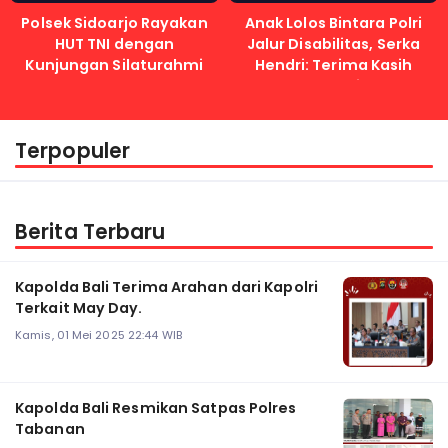
Polsek Sidoarjo Rayakan
Anak Lolos Bintara Polri
HUT TNI dengan
Jalur Disabilitas, Serka
Kunjungan Silaturahmi
Hendri: Terima Kasih
Kapolri
Terpopuler
Berita Terbaru
Kapolda Bali Terima Arahan dari Kapolri
Terkait May Day.
Kamis, 01 Mei 2025 22:44 WIB
Kapolda Bali Resmikan Satpas Polres
Tabanan