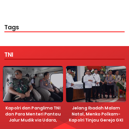
Tags
TNI
Kapolri dan Panglima TNI
Jelang Ibadah Malam
dan Para Menteri Pantau
Natal, Menko Polkam-
Jalur Mudik via Udara,
Kapolri Tinjau Gereja GKI
Pastikan Lalu Lintas
Samanhudi dan Gereja