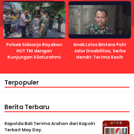
Lancar
Immanuel
Polsek Sidoarjo Rayakan
Anak Lolos Bintara Polri
HUT TNI dengan
Jalur Disabilitas, Serka
Kunjungan Silaturahmi
Hendri: Terima Kasih
Kapolri
Terpopuler
Berita Terbaru
Kapolda Bali Terima Arahan dari Kapolri
Terkait May Day.