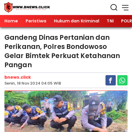
Home
Peristiwa
Hukum dan Kriminal
TNI
POLR
Gandeng Dinas Pertanian dan
Perikanan, Polres Bondowoso
Gelar Bimtek Perkuat Ketahanan
Pangan
bnews.click
Senin, 18 Nov 2024 04:05 WIB