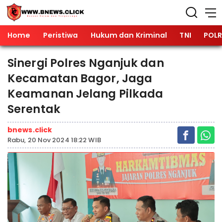
Home
Peristiwa
Hukum dan Kriminal
TNI
POLR
Sinergi Polres Nganjuk dan
Kecamatan Bagor, Jaga
Keamanan Jelang Pilkada
Serentak
bnews.click
Rabu, 20 Nov 2024 18:22 WIB