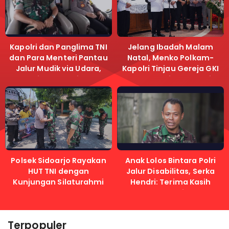
Kapolri dan Panglima TNI
Jelang Ibadah Malam
dan Para Menteri Pantau
Natal, Menko Polkam-
Jalur Mudik via Udara,
Kapolri Tinjau Gereja GKI
Pastikan Lalu Lintas
Samanhudi dan Gereja
Lancar
Immanuel
Polsek Sidoarjo Rayakan
Anak Lolos Bintara Polri
HUT TNI dengan
Jalur Disabilitas, Serka
Kunjungan Silaturahmi
Hendri: Terima Kasih
Kapolri
Terpopuler