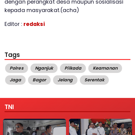
dengan perangkat desa maupun sosialisasi
kepada masyarakat.(acha)
Editor :
redaksi
Tags
Polres
Nganjuk
Pilkada
Keamanan
Jaga
Bagor
Jelang
Serentak
TNI