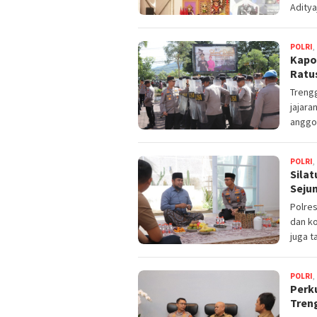
Aditya
POLRI
,
Kapo
Ratu
Trengg
jajara
anggo
POLRI
,
Sila
Seju
Polre
dan ko
juga t
POLRI
,
Perku
Tren