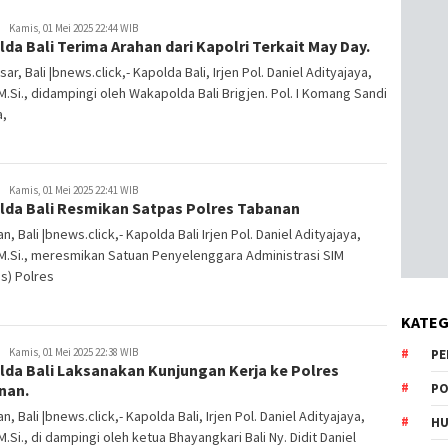
Kamis, 01 Mei 2025 22:44 WIB
da Bali Terima Arahan dari Kapolri Terkait May Day.
ar, Bali |bnews.click,- Kapolda Bali, Irjen Pol. Daniel Adityajaya,
, M.Si., didampingi oleh Wakapolda Bali Brigjen. Pol. I Komang Sandi
a,
Kamis, 01 Mei 2025 22:41 WIB
lda Bali Resmikan Satpas Polres Tabanan
n, Bali |bnews.click,- Kapolda Bali Irjen Pol. Daniel Adityajaya,
, M.Si., meresmikan Satuan Penyelenggara Administrasi SIM
s) Polres
KATEG
Kamis, 01 Mei 2025 22:38 WIB
PE
lda Bali Laksanakan Kunjungan Kerja ke Polres
nan.
PO
n, Bali |bnews.click,- Kapolda Bali, Irjen Pol. Daniel Adityajaya,
HU
, M.Si., di dampingi oleh ketua Bhayangkari Bali Ny. Didit Daniel