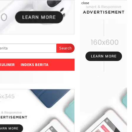
close
Search
KULINER
INDEKS BERITA