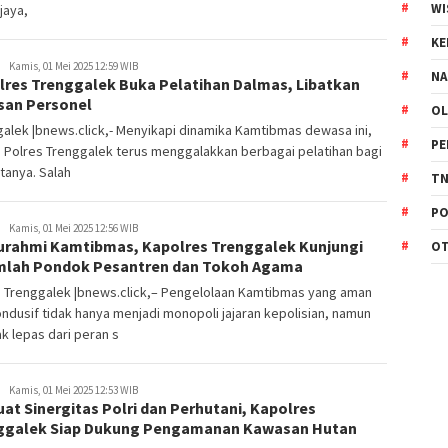
WI
jaya,
K
Kamis, 01 Mei 2025 12:59 WIB
NA
lres Trenggalek Buka Pelatihan Dalmas, Libatkan
san Personel
OL
alek |bnews.click,- Menyikapi dinamika Kamtibmas dewasa ini,
PE
n Polres Trenggalek terus menggalakkan berbagai pelatihan bagi
tanya. Salah
TN
PO
Kamis, 01 Mei 2025 12:56 WIB
turahmi Kamtibmas, Kapolres Trenggalek Kunjungi
O
mlah Pondok Pesantren dan Tokoh Agama
s Trenggalek |bnews.click,– Pengelolaan Kamtibmas yang aman
ndusif tidak hanya menjadi monopoli jajaran kepolisian, namun
ak lepas dari peran s
Kamis, 01 Mei 2025 12:53 WIB
at Sinergitas Polri dan Perhutani, Kapolres
ggalek Siap Dukung Pengamanan Kawasan Hutan