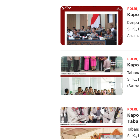
POLRI
,
Kapol
Denpas
S.I.K.
Arsan
POLRI
,
Kapo
Tabana
S.I.K.
(Satpa
POLRI
,
Kapo
Taba
Tabana
S.I.K.