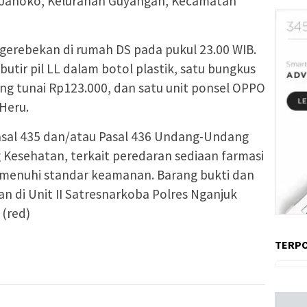
Jl. Janoko, Kelurahan Guyangan, Kecamatan
erebekan di rumah DS pada pukul 23.00 WIB.
utir pil LL dalam botol plastik, satu bungkus
 uang tunai Rp123.000, dan satu unit ponsel OPPO
 Heru.
Pasal 435 dan/atau Pasal 436 Undang-Undang
Kesehatan, terkait peredaran sediaan farmasi
emenuhi standar keamanan. Barang bukti dan
n di Unit II Satresnarkoba Polres Nganjuk
 (red)
TERP