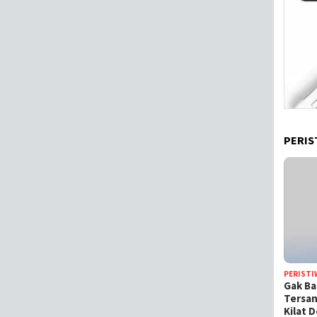
PERIS
PERISTI
Gak Ba
Tersan
Kilat 