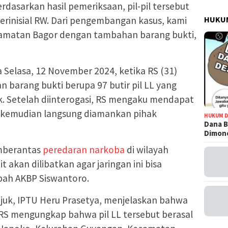
erdasarkan hasil pemeriksaan, pil-pil tersebut
HUKUM
berinisial RW. Dari pengembangan kasus, kami
camatan Bagor dengan tambahan barang bukti,
Selasa, 12 November 2024, ketika RS (31)
barang bukti berupa 97 butir pil LL yang
. Setelah diinterogasi, RS mengaku mendapat
g kemudian langsung diamankan pihak
HUKUM D
Dana B
Dimono
mberantas
peredaran narkoba
di wilayah
 akan dilibatkan agar jaringan ini bisa
bah AKBP Siswantoro.
juk, IPTU Heru Prasetya, menjelaskan bahwa
 RS mengungkap bahwa pil LL tersebut berasal