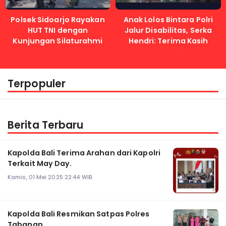
Polsek Sidoarjo Rayakan
Anak Lolos Bintara Polri
HUT TNI dengan
Jalur Disabilitas, Serka
Kunjungan Silaturahmi
Hendri: Terima Kasih
Kapolri
Terpopuler
Berita Terbaru
Kapolda Bali Terima Arahan dari Kapolri
Terkait May Day.
Kamis, 01 Mei 2025 22:44 WIB
Kapolda Bali Resmikan Satpas Polres
Tabanan