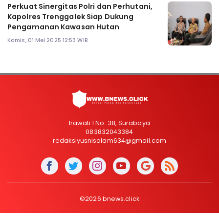
Perkuat Sinergitas Polri dan Perhutani,
Kapolres Trenggalek Siap Dukung
Pengamanan Kawasan Hutan
Kamis, 01 Mei 2025 12:53 WIB
Irawati 1 No: 38, Surabaya
083832043384
redaksiyusnisalam634@gmail.com
©2026 bnews.click