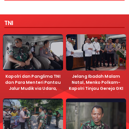
TNI
Kapolri dan Panglima TNI
Jelang Ibadah Malam
dan Para Menteri Pantau
Natal, Menko Polkam-
Jalur Mudik via Udara,
Kapolri Tinjau Gereja GKI
Pastikan Lalu Lintas
Samanhudi dan Gereja
Lancar
Immanuel