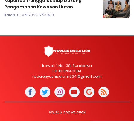
Kapolres Trenggalek Siap Dukung
Pengamanan Kawasan Hutan
Kamis, 01 Mei 2025 12:53 WIB
Irawati 1 No: 38, Surabaya
083832043384
redaksiyusnisalam634@gmail.com
©2026 bnews.click