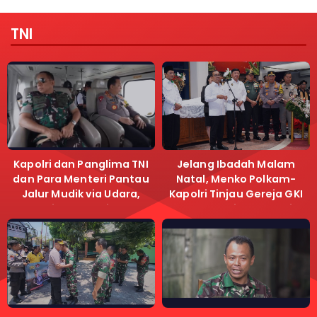
TNI
Kapolri dan Panglima TNI
Jelang Ibadah Malam
dan Para Menteri Pantau
Natal, Menko Polkam-
Jalur Mudik via Udara,
Kapolri Tinjau Gereja GKI
Pastikan Lalu Lintas
Samanhudi dan Gereja
Lancar
Immanuel