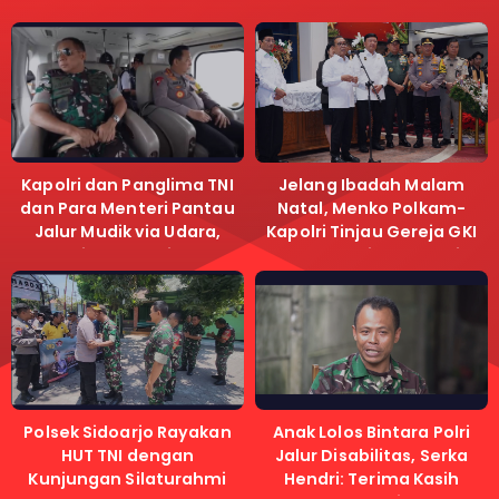
Kapolri dan Panglima TNI
Jelang Ibadah Malam
dan Para Menteri Pantau
Natal, Menko Polkam-
Jalur Mudik via Udara,
Kapolri Tinjau Gereja GKI
Pastikan Lalu Lintas
Samanhudi dan Gereja
Lancar
Immanuel
Polsek Sidoarjo Rayakan
Anak Lolos Bintara Polri
HUT TNI dengan
Jalur Disabilitas, Serka
Kunjungan Silaturahmi
Hendri: Terima Kasih