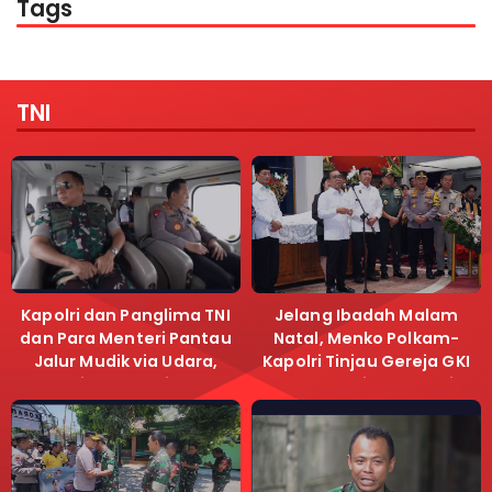
Tags
TNI
Kapolri dan Panglima TNI
Jelang Ibadah Malam
dan Para Menteri Pantau
Natal, Menko Polkam-
Jalur Mudik via Udara,
Kapolri Tinjau Gereja GKI
Pastikan Lalu Lintas
Samanhudi dan Gereja
Lancar
Immanuel