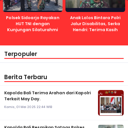
Polsek Sidoarjo Rayakan
Anak Lolos Bintara Polri
HUT TNI dengan
Jalur Disabilitas, Serka
Kunjungan Silaturahmi
Hendri: Terima Kasih
Kapolri
Terpopuler
Berita Terbaru
Kapolda Bali Terima Arahan dari Kapolri
Terkait May Day.
Kamis, 01 Mei 2025 22:44 WIB
Kapolda Bali Resmikan Satpas Polres