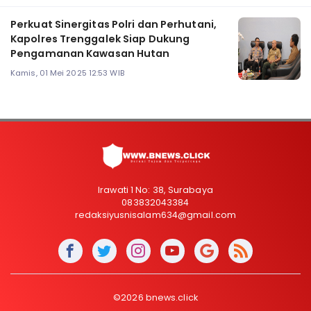
Perkuat Sinergitas Polri dan Perhutani,
Kapolres Trenggalek Siap Dukung
Pengamanan Kawasan Hutan
Kamis, 01 Mei 2025 12:53 WIB
Irawati 1 No: 38, Surabaya
083832043384
redaksiyusnisalam634@gmail.com
©2026 bnews.click