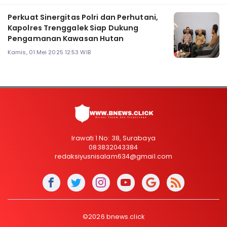
Perkuat Sinergitas Polri dan Perhutani,
Kapolres Trenggalek Siap Dukung
Pengamanan Kawasan Hutan
Kamis, 01 Mei 2025 12:53 WIB
Irawati 1 No: 38, Surabaya
083832043384
redaksiyusnisalam634@gmail.com
©2026 bnews.click