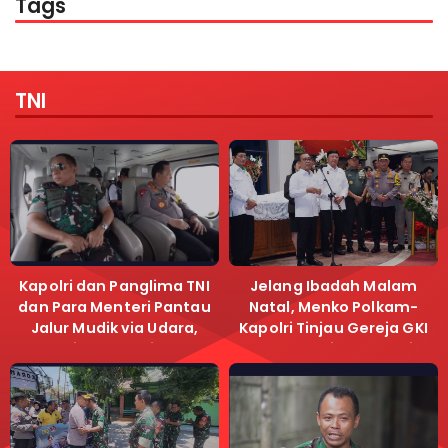
Tags
TNI
Kapolri dan Panglima TNI
Jelang Ibadah Malam
dan Para Menteri Pantau
Natal, Menko Polkam-
Jalur Mudik via Udara,
Kapolri Tinjau Gereja GKI
Pastikan Lalu Lintas
Samanhudi dan Gereja
Lancar
Immanuel