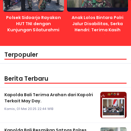
Polsek Sidoarjo Rayakan
Anak Lolos Bintara Polri
HUT TNI dengan
Jalur Disabilitas, Serka
Kunjungan Silaturahmi
Hendri: Terima Kasih
Kapolri
Terpopuler
Berita Terbaru
Kapolda Bali Terima Arahan dari Kapolri
Terkait May Day.
Kamis, 01 Mei 2025 22:44 WIB
Kapolda Bali Resmikan Satpas Polres