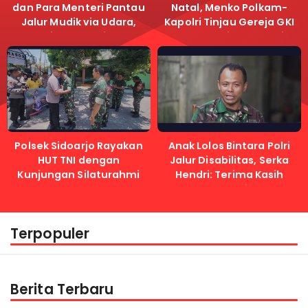
dan Para Menteri Pantau
Natal, Menko Polkam-
Jalur Mudik via Udara,
Kapolri Tinjau Gereja GKI
Pastikan Lalu Lintas
Samanhudi dan Gereja
Lancar
Immanuel
Polsek Sidoarjo Rayakan
Anak Lolos Bintara Polri
HUT TNI dengan
Jalur Disabilitas, Serka
Kunjungan Silaturahmi
Hendri: Terima Kasih
Kapolri
Terpopuler
Berita Terbaru