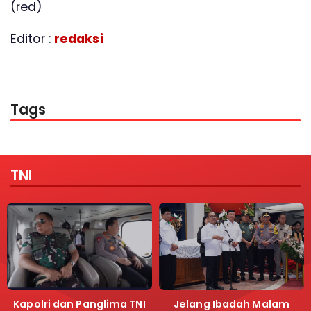
(red)
Editor :
redaksi
Tags
TNI
Kapolri dan Panglima TNI
Jelang Ibadah Malam