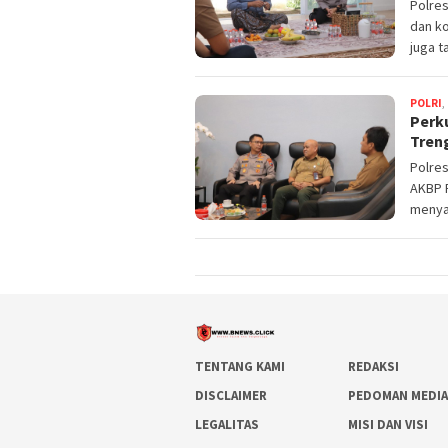
Polre
dan ko
juga t
POLRI
,
Perku
Tren
Polres
AKBP R
menya
TENTANG KAMI
REDAKSI
DISCLAIMER
PEDOMAN MEDIA
LEGALITAS
MISI DAN VISI