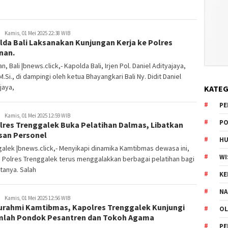
Kamis, 01 Mei 2025 22:38 WIB
lda Bali Laksanakan Kunjungan Kerja ke Polres
nan.
n, Bali |bnews.click,- Kapolda Bali, Irjen Pol. Daniel Adityajaya,
, M.Si., di dampingi oleh ketua Bhayangkari Bali Ny. Didit Daniel
jaya,
KATEG
PE
Kamis, 01 Mei 2025 12:59 WIB
PO
lres Trenggalek Buka Pelatihan Dalmas, Libatkan
san Personel
HU
alek |bnews.click,- Menyikapi dinamika Kamtibmas dewasa ini,
WI
n Polres Trenggalek terus menggalakkan berbagai pelatihan bagi
tanya. Salah
K
NA
Kamis, 01 Mei 2025 12:56 WIB
turahmi Kamtibmas, Kapolres Trenggalek Kunjungi
OL
mlah Pondok Pesantren dan Tokoh Agama
PE