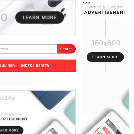
close
Search
KULINER
INDEKS BERITA