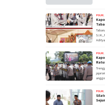
POLRI
,
Kapo
Taba
Tabana
S.I.K.
Aditya
POLRI
,
Kapo
Ratu
Trengg
jajara
anggo
POLRI
,
Sila
Seju