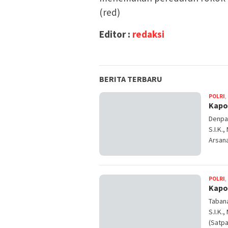
(red)
Editor :
redaksi
BERITA TERBARU
POLRI
,
Kapol
Denpas
S.I.K.
Arsan
POLRI
,
Kapo
Tabana
S.I.K.
(Satpa