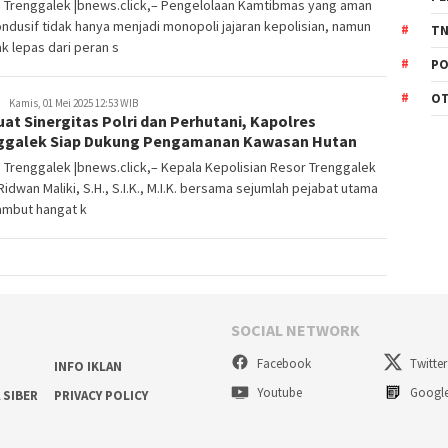
s Trenggalek |bnews.click,– Pengelolaan Kamtibmas yang aman
ndusif tidak hanya menjadi monopoli jajaran kepolisian, namun
TN
ak lepas dari peran s
PO
O
Kamis, 01 Mei 2025 12:53 WIB
at Sinergitas Polri dan Perhutani, Kapolres
ggalek Siap Dukung Pengamanan Kawasan Hutan
 Trenggalek |bnews.click,– Kepala Kepolisian Resor Trenggalek
idwan Maliki, S.H., S.I.K., M.I.K. bersama sejumlah pejabat utama
mbut hangat k
SOCIAL NETWORK
Facebook
Twitter
INFO IKLAN
Youtube
Googl
 SIBER
PRIVACY POLICY