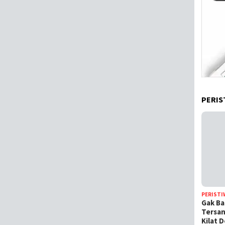
PERIS
PERISTI
Gak Ba
Tersan
Kilat 