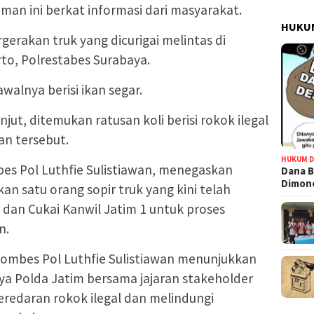
man ini berkat informasi dari masyarakat.
HUKUM
erakan truk yang dicurigai melintas di
to, Polrestabes Surabaya.
walnya berisi ikan segar.
anjut, ditemukan ratusan koli berisi rokok ilegal
an tersebut.
HUKUM D
es Pol Luthfie Sulistiawan, menegaskan
Dana B
Dimono
n satu orang sopir truk yang kini telah
 dan Cukai Kanwil Jatim 1 untuk proses
n.
 Kombes Pol Luthfie Sulistiawan menunjukkan
a Polda Jatim bersama jajaran stakeholder
redaran rokok ilegal dan melindungi