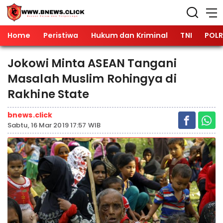
Home
Peristiwa
Hukum dan Kriminal
TNI
POLR
Jokowi Minta ASEAN Tangani
Masalah Muslim Rohingya di
Rakhine State
bnews.click
Sabtu, 16 Mar 2019 17:57 WIB