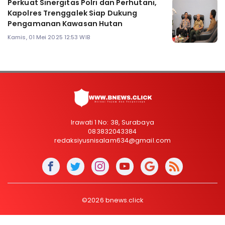
Perkuat Sinergitas Polri dan Perhutani,
Kapolres Trenggalek Siap Dukung
Pengamanan Kawasan Hutan
Kamis, 01 Mei 2025 12:53 WIB
Irawati 1 No: 38, Surabaya
083832043384
redaksiyusnisalam634@gmail.com
©2026 bnews.click