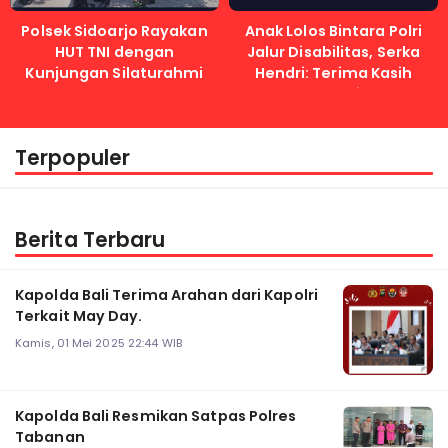
Polsek Sidoarjo Rayakan
Anak Lolos Bintara Polri
HUT TNI dengan
Jalur Disabilitas, Serka
Kunjungan Silaturahmi
Hendri: Terima Kasih
Kapolri
Terpopuler
Berita Terbaru
Kapolda Bali Terima Arahan dari Kapolri
Terkait May Day.
Kamis, 01 Mei 2025 22:44 WIB
Kapolda Bali Resmikan Satpas Polres
Tabanan