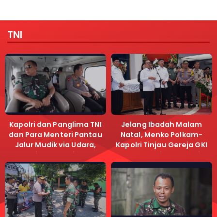
TNI
Kapolri dan Panglima TNI
Jelang Ibadah Malam
dan Para Menteri Pantau
Natal, Menko Polkam-
Jalur Mudik via Udara,
Kapolri Tinjau Gereja GKI
Pastikan Lalu Lintas
Samanhudi dan Gereja
Lancar
Immanuel