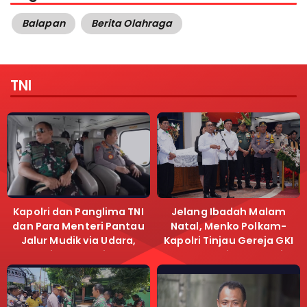
Balapan
Berita Olahraga
TNI
Kapolri dan Panglima TNI
Jelang Ibadah Malam
dan Para Menteri Pantau
Natal, Menko Polkam-
Jalur Mudik via Udara,
Kapolri Tinjau Gereja GKI
Pastikan Lalu Lintas
Samanhudi dan Gereja
Lancar
Immanuel