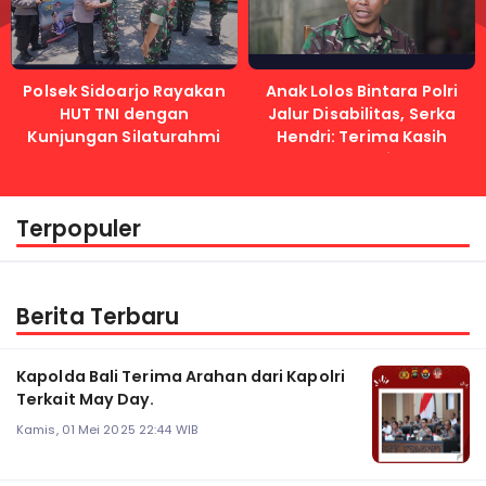
Polsek Sidoarjo Rayakan
Anak Lolos Bintara Polri
HUT TNI dengan
Jalur Disabilitas, Serka
Kunjungan Silaturahmi
Hendri: Terima Kasih
Kapolri
Terpopuler
Berita Terbaru
Kapolda Bali Terima Arahan dari Kapolri
Terkait May Day.
Kamis, 01 Mei 2025 22:44 WIB