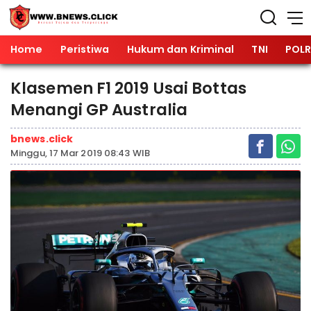
Home
Peristiwa
Hukum dan Kriminal
TNI
POLR
Klasemen F1 2019 Usai Bottas
Menangi GP Australia
bnews.click
Minggu, 17 Mar 2019 08:43 WIB