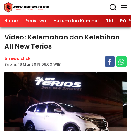
Home
Peristiwa
Hukum dan Kriminal
TNI
POLR
Video: Kelemahan dan Kelebihan
All New Terios
bnews.click
Sabtu, 16 Mar 2019 09:03 WIB