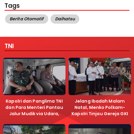
Tags
Berita Otomotif
Daihatsu
TNI
Kapolri dan Panglima TNI
Jelang Ibadah Malam
dan Para Menteri Pantau
Natal, Menko Polkam-
Jalur Mudik via Udara,
Kapolri Tinjau Gereja GKI
Pastikan Lalu Lintas
Samanhudi dan Gereja
Lancar
Immanuel