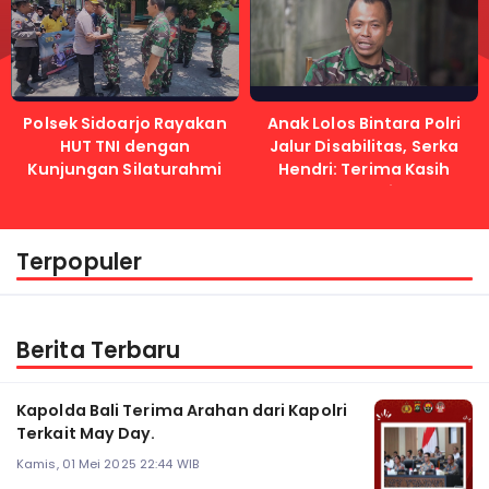
Polsek Sidoarjo Rayakan
Anak Lolos Bintara Polri
HUT TNI dengan
Jalur Disabilitas, Serka
Kunjungan Silaturahmi
Hendri: Terima Kasih
Kapolri
Terpopuler
Berita Terbaru
Kapolda Bali Terima Arahan dari Kapolri
Terkait May Day.
Kamis, 01 Mei 2025 22:44 WIB