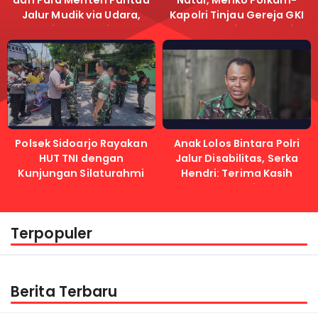
dan Para Menteri Pantau
Natal, Menko Polkam-
Jalur Mudik via Udara,
Kapolri Tinjau Gereja GKI
Pastikan Lalu Lintas
Samanhudi dan Gereja
Lancar
Immanuel
Polsek Sidoarjo Rayakan
Anak Lolos Bintara Polri
HUT TNI dengan
Jalur Disabilitas, Serka
Kunjungan Silaturahmi
Hendri: Terima Kasih
Kapolri
Terpopuler
Berita Terbaru