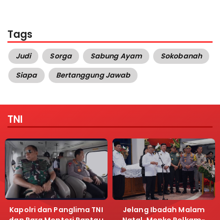
Tags
Judi
Sorga
Sabung Ayam
Sokobanah
Siapa
Bertanggung Jawab
TNI
Kapolri dan Panglima TNI
Jelang Ibadah Malam