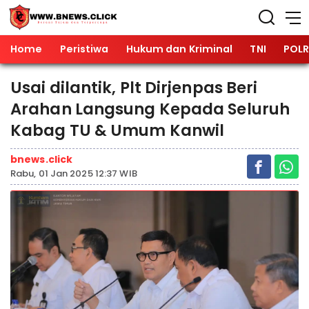
Home
Peristiwa
Hukum dan Kriminal
TNI
POLR
Usai dilantik, Plt Dirjenpas Beri
Arahan Langsung Kepada Seluruh
Kabag TU & Umum Kanwil
bnews.click
Rabu, 01 Jan 2025 12:37 WIB