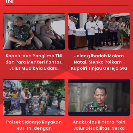
TNI
Kapolri dan Panglima TNI
Jelang Ibadah Malam
dan Para Menteri Pantau
Natal, Menko Polkam-
Jalur Mudik via Udara,
Kapolri Tinjau Gereja GKI
Pastikan Lalu Lintas
Samanhudi dan Gereja
Lancar
Immanuel
Polsek Sidoarjo Rayakan
Anak Lolos Bintara Polri
HUT TNI dengan
Jalur Disabilitas, Serka