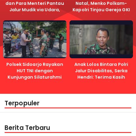
dan Para Menteri Pantau
Natal, Menko Polkam-
Jalur Mudik via Udara,
Kapolri Tinjau Gereja GKI
Pastikan Lalu Lintas
Samanhudi dan Gereja
Lancar
Immanuel
Polsek Sidoarjo Rayakan
Anak Lolos Bintara Polri
HUT TNI dengan
Jalur Disabilitas, Serka
Kunjungan Silaturahmi
Hendri: Terima Kasih
Kapolri
Terpopuler
Berita Terbaru