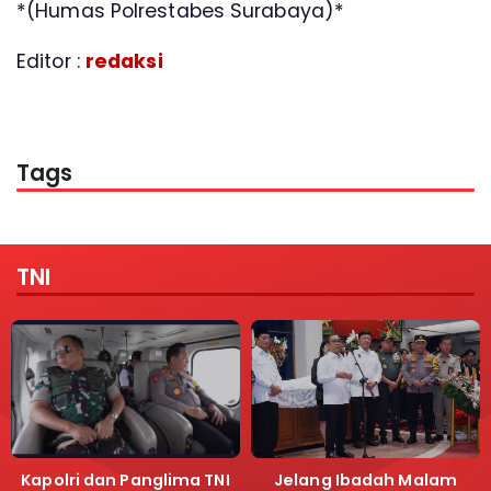
*(Humas Polrestabes Surabaya)*
Editor :
redaksi
Tags
TNI
Kapolri dan Panglima TNI
Jelang Ibadah Malam