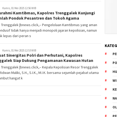
Kamis, 01 Mei 2025 12:56 WIB
turahmi Kamtibmas, Kapolres Trenggalek Kunjungi
mlah Pondok Pesantren dan Tokoh Agama
s Trenggalek |bnews.click,– Pengelolaan Kamtibmas yang aman
ndusif tidak hanya menjadi monopoli jajaran kepolisian, namun
ak lepas dari peran s
KATEG
Kamis, 01 Mei 2025 12:53 WIB
PE
at Sinergitas Polri dan Perhutani, Kapolres
ggalek Siap Dukung Pengamanan Kawasan Hutan
PO
 Trenggalek |bnews.click,– Kepala Kepolisian Resor Trenggalek
HU
idwan Maliki, S.H., S.I.K., M.I.K. bersama sejumlah pejabat utama
mbut hangat k
WI
K
NA
OL
PE