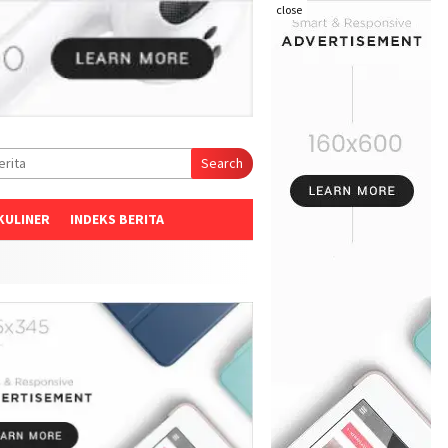
close
Search
KULINER
INDEKS BERITA