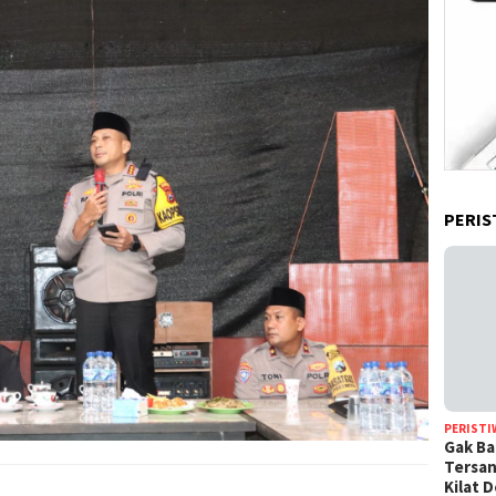
PERIS
PERISTI
Gak Ba
Tersan
Kilat 