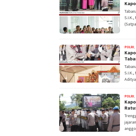
Kapo
Tabana
S.I.K.
(Satpa
POLRI
,
Kapo
Taba
Tabana
S.I.K.
Aditya
POLRI
,
Kapo
Ratu
Trengg
jajara
anggo