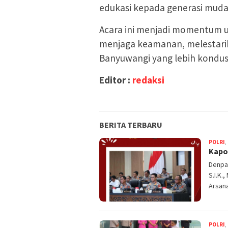
edukasi kepada generasi muda
Acara ini menjadi momentum
menjaga keamanan, melestarik
Banyuwangi yang lebih kondusi
Editor :
redaksi
BERITA TERBARU
POLRI
,
Kapol
Denpas
S.I.K.
Arsan
POLRI
,