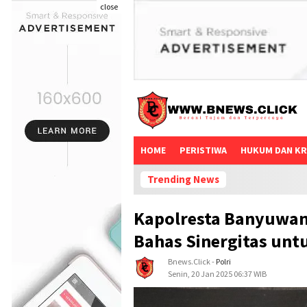
close
HOME
PERISTIWA
HUKUM DAN KR
Trending News
Kapolresta Banyuwang
Bahas Sinergitas un
Bnews.click
-
Polri
Senin, 20 Jan 2025 06:37 WIB