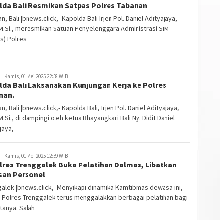
lda Bali Resmikan Satpas Polres Tabanan
n, Bali |bnews.click,- Kapolda Bali Irjen Pol. Daniel Adityajaya,
, M.Si., meresmikan Satuan Penyelenggara Administrasi SIM
s) Polres
Kamis, 01 Mei 2025 22:38 WIB
lda Bali Laksanakan Kunjungan Kerja ke Polres
nan.
n, Bali |bnews.click,- Kapolda Bali, Irjen Pol. Daniel Adityajaya,
, M.Si., di dampingi oleh ketua Bhayangkari Bali Ny. Didit Daniel
jaya,
Kamis, 01 Mei 2025 12:59 WIB
lres Trenggalek Buka Pelatihan Dalmas, Libatkan
san Personel
alek |bnews.click,- Menyikapi dinamika Kamtibmas dewasa ini,
n Polres Trenggalek terus menggalakkan berbagai pelatihan bagi
tanya. Salah