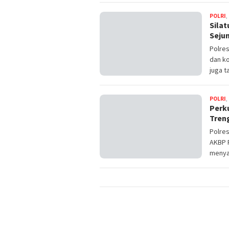
POLRI
,
Sila
Seju
Polre
dan ko
juga t
POLRI
,
Perku
Tren
Polres
AKBP R
menya