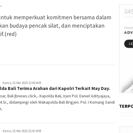
.
 untuk memperkuat komitmen bersama dalam
an budaya pencak silat, dan menciptakan
f.(red)
Kamis, 01 Mei 2025 22:44 WIB
da Bali Terima Arahan dari Kapolri Terkait May Day.
ar, Bali |bnews.click,- Kapolda Bali, Irjen Pol. Daniel Adityajaya,
, M.Si., didampingi oleh Wakapolda Bali Brigjen. Pol. I Komang Sandi
TERP
a,
Kamis, 01 Mei 2025 22:41 WIB