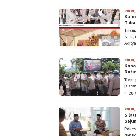
POLRI
,
Kapo
Taba
Tabana
S.I.K.
Aditya
POLRI
,
Kapo
Ratu
Trengg
jajara
anggo
POLRI
,
Sila
Seju
Polre
dan ko