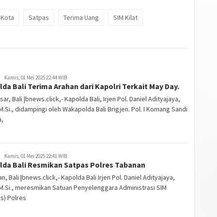
 Kota
Satpas
Terima Uang
SIM Kilat
Kamis, 01 Mei 2025 22:44 WIB
da Bali Terima Arahan dari Kapolri Terkait May Day.
ar, Bali |bnews.click,- Kapolda Bali, Irjen Pol. Daniel Adityajaya,
, M.Si., didampingi oleh Wakapolda Bali Brigjen. Pol. I Komang Sandi
a,
Kamis, 01 Mei 2025 22:41 WIB
lda Bali Resmikan Satpas Polres Tabanan
n, Bali |bnews.click,- Kapolda Bali Irjen Pol. Daniel Adityajaya,
, M.Si., meresmikan Satuan Penyelenggara Administrasi SIM
s) Polres