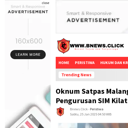
close
HOME
PERISTIWA
HUKUM DAN KR
Trending News
Oknum Satpas Malang
Pengurusan SIM Kilat
Bnews.click
-
Peristiwa
Sabtu, 25 Jan 2025 04:50 WIB