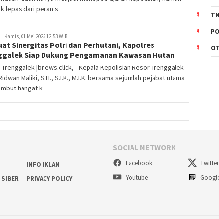
ak lepas dari peran s
TN
PO
Kamis, 01 Mei 2025 12:53 WIB
at Sinergitas Polri dan Perhutani, Kapolres
O
ggalek Siap Dukung Pengamanan Kawasan Hutan
 Trenggalek |bnews.click,– Kepala Kepolisian Resor Trenggalek
idwan Maliki, S.H., S.I.K., M.I.K. bersama sejumlah pejabat utama
mbut hangat k
SOCIAL NETWORK
Facebook
Twitter
INFO IKLAN
Youtube
Googl
 SIBER
PRIVACY POLICY