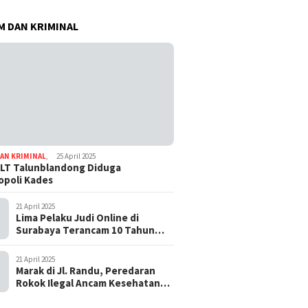
 DAN KRIMINAL
AN KRIMINAL
,
25 April 2025
LT Talunblandong Diduga
poli Kades
21 April 2025
Lima Pelaku Judi Online di
Surabaya Terancam 10 Tahun
Penjara
21 April 2025
Marak di Jl. Randu, Peredaran
Rokok Ilegal Ancam Kesehatan
dan Keuangan Negara