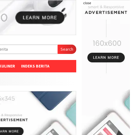
close
Search
KULINER
INDEKS BERITA