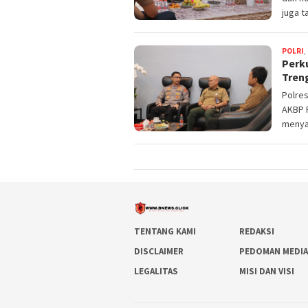
juga t
POLRI
,
Perku
Tren
Polres
AKBP R
menya
TENTANG KAMI
REDAKSI
DISCLAIMER
PEDOMAN MEDIA
LEGALITAS
MISI DAN VISI