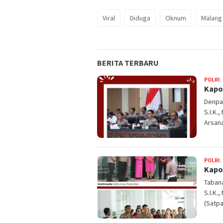
Viral
Diduga
Oknum
Malang
BERITA TERBARU
POLRI
,
Kapol
Denpas
S.I.K.
Arsan
POLRI
,
Kapo
Tabana
S.I.K.
(Satpa