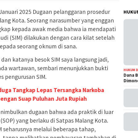
2 Januari 2025 Dugaan pelanggaran prosedur
HUKUM
lang Kota. Seorang narasumber yang enggan
kap kepada awak media bahwa ia mendapati
di (SIM) dilakukan dengan cara kilat setelah
epada seorang oknum di sana.
dan katanya besok SIM saya langsung jadi,
ada wartawan, sembari menunjukkan bukti
HUKUM D
Dana B
es pengurusan SIM.
Dimono
iduga Tangkap Lepas Tersangka Narkoba
 Dengan Suap Puluhan Juta Rupiah
nimbulkan dugaan bahwa ada praktik di luar
(SOP) yang berlaku di Satpas Malang Kota.
M seharusnya melalui beberapa tahap,
ik, tanpa melibatkan pembayaran tambahan di