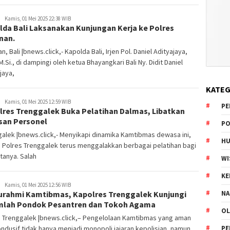
Kamis, 01 Mei 2025 22:38 WIB
lda Bali Laksanakan Kunjungan Kerja ke Polres
nan.
n, Bali |bnews.click,- Kapolda Bali, Irjen Pol. Daniel Adityajaya,
, M.Si., di dampingi oleh ketua Bhayangkari Bali Ny. Didit Daniel
jaya,
KATEG
Kamis, 01 Mei 2025 12:59 WIB
PE
lres Trenggalek Buka Pelatihan Dalmas, Libatkan
san Personel
PO
alek |bnews.click,- Menyikapi dinamika Kamtibmas dewasa ini,
HU
n Polres Trenggalek terus menggalakkan berbagai pelatihan bagi
tanya. Salah
WI
K
Kamis, 01 Mei 2025 12:56 WIB
turahmi Kamtibmas, Kapolres Trenggalek Kunjungi
NA
mlah Pondok Pesantren dan Tokoh Agama
OL
s Trenggalek |bnews.click,– Pengelolaan Kamtibmas yang aman
ndusif tidak hanya menjadi monopoli jajaran kepolisian, namun
PE