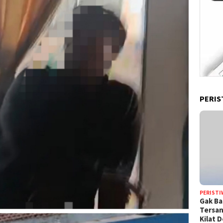
PERIS
PERISTI
Gak Ba
Tersan
Kilat 