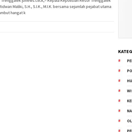
 Trenggalek |bnews.click,– Kepala Kepolisian Resor Trenggalek
idwan Maliki, S.H., S.I.K., M.I.K. bersama sejumlah pejabat utama
mbut hangat k
KATEG
PE
PO
HU
WI
K
NA
OL
PE