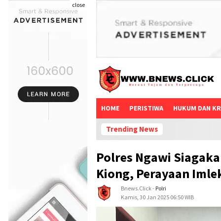
close
HOME
PERISTIWA
HUKUM DAN KR
Trending News
Polres Ngawi Siagakan
Kiong, Perayaan Imle
Bnews.click
-
Polri
Kamis, 30 Jan 2025 06:50 WIB