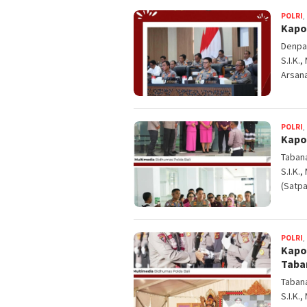
POLRI
,
Kapol
Denpas
S.I.K.
Arsan
POLRI
,
Kapo
Tabana
S.I.K.
(Satpa
POLRI
,
Kapo
Taba
Tabana
S.I.K.