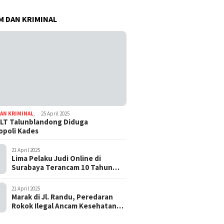
 DAN KRIMINAL
AN KRIMINAL
,
25 April 2025
LT Talunblandong Diduga
poli Kades
21 April 2025
Lima Pelaku Judi Online di
Surabaya Terancam 10 Tahun
Penjara
21 April 2025
Marak di Jl. Randu, Peredaran
Rokok Ilegal Ancam Kesehatan
dan Keuangan Negara