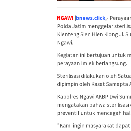
NGAWI
|
bnews.click
,- Perayaa
Polda Jatim menggelar steri
Klenteng Sien Hien Kiong Jl. S
Ngawi.
Kegiatan ini bertujuan untuk
perayaan Imlek berlangsung.
Sterilisasi dilakukan oleh Sa
dipimpin oleh Kasat Samapta A
Kapolres Ngawi AKBP Dwi Sumra
mengatakan bahwa sterilisas
preventif untuk mencegah hal-
"Kami ingin masyarakat dapa