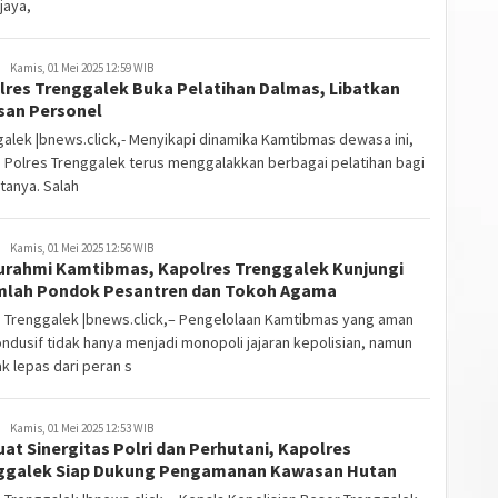
jaya,
Kamis, 01 Mei 2025 12:59 WIB
lres Trenggalek Buka Pelatihan Dalmas, Libatkan
san Personel
alek |bnews.click,- Menyikapi dinamika Kamtibmas dewasa ini,
n Polres Trenggalek terus menggalakkan berbagai pelatihan bagi
tanya. Salah
Kamis, 01 Mei 2025 12:56 WIB
turahmi Kamtibmas, Kapolres Trenggalek Kunjungi
mlah Pondok Pesantren dan Tokoh Agama
s Trenggalek |bnews.click,– Pengelolaan Kamtibmas yang aman
ndusif tidak hanya menjadi monopoli jajaran kepolisian, namun
ak lepas dari peran s
Kamis, 01 Mei 2025 12:53 WIB
at Sinergitas Polri dan Perhutani, Kapolres
ggalek Siap Dukung Pengamanan Kawasan Hutan