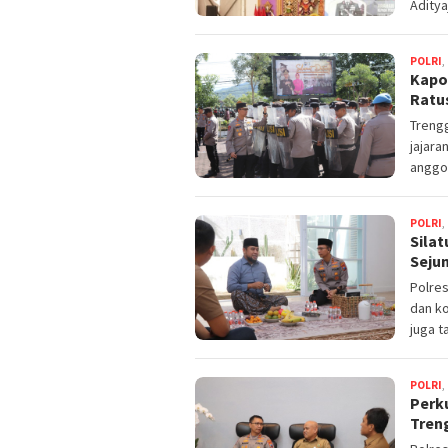
Aditya
POLRI
,
Kapo
Ratu
Trengg
jajara
anggo
POLRI
,
Sila
Seju
Polre
dan ko
juga t
POLRI
,
Perku
Tren