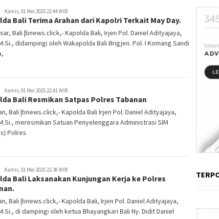
Kamis, 01 Mei 2025 22:44 WIB
da Bali Terima Arahan dari Kapolri Terkait May Day.
ar, Bali |bnews.click,- Kapolda Bali, Irjen Pol. Daniel Adityajaya,
, M.Si., didampingi oleh Wakapolda Bali Brigjen. Pol. I Komang Sandi
a,
Kamis, 01 Mei 2025 22:41 WIB
lda Bali Resmikan Satpas Polres Tabanan
n, Bali |bnews.click,- Kapolda Bali Irjen Pol. Daniel Adityajaya,
, M.Si., meresmikan Satuan Penyelenggara Administrasi SIM
s) Polres
Kamis, 01 Mei 2025 22:38 WIB
TERP
lda Bali Laksanakan Kunjungan Kerja ke Polres
nan.
n, Bali |bnews.click,- Kapolda Bali, Irjen Pol. Daniel Adityajaya,
, M.Si., di dampingi oleh ketua Bhayangkari Bali Ny. Didit Daniel