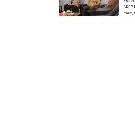
Polres
AKBP R
menya