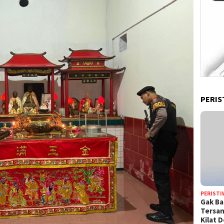
PERIS
PERISTI
Gak Ba
Tersan
Kilat 