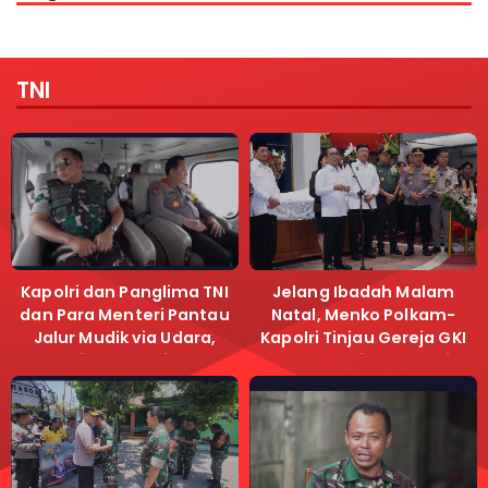
TNI
Kapolri dan Panglima TNI
Jelang Ibadah Malam
dan Para Menteri Pantau
Natal, Menko Polkam-
Jalur Mudik via Udara,
Kapolri Tinjau Gereja GKI
Pastikan Lalu Lintas
Samanhudi dan Gereja
Lancar
Immanuel