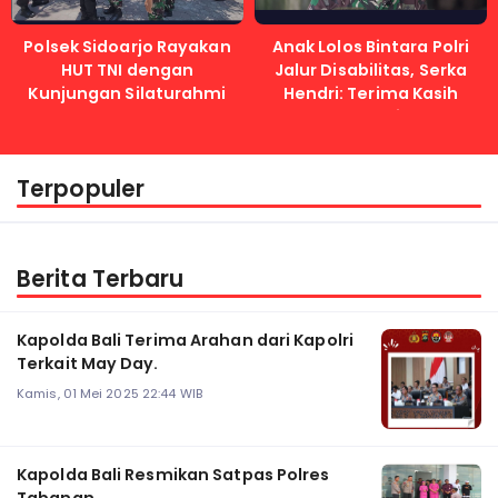
Polsek Sidoarjo Rayakan
Anak Lolos Bintara Polri
HUT TNI dengan
Jalur Disabilitas, Serka
Kunjungan Silaturahmi
Hendri: Terima Kasih
Kapolri
Terpopuler
Berita Terbaru
Kapolda Bali Terima Arahan dari Kapolri
Terkait May Day.
Kamis, 01 Mei 2025 22:44 WIB
Kapolda Bali Resmikan Satpas Polres