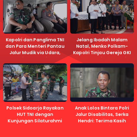
Kapolri dan Panglima TNI
Jelang Ibadah Malam
dan Para Menteri Pantau
Natal, Menko Polkam-
Jalur Mudik via Udara,
Kapolri Tinjau Gereja GKI
Pastikan Lalu Lintas
Samanhudi dan Gereja
Lancar
Immanuel
Polsek Sidoarjo Rayakan
Anak Lolos Bintara Polri
HUT TNI dengan
Jalur Disabilitas, Serka
Kunjungan Silaturahmi
Hendri: Terima Kasih
Kapolri