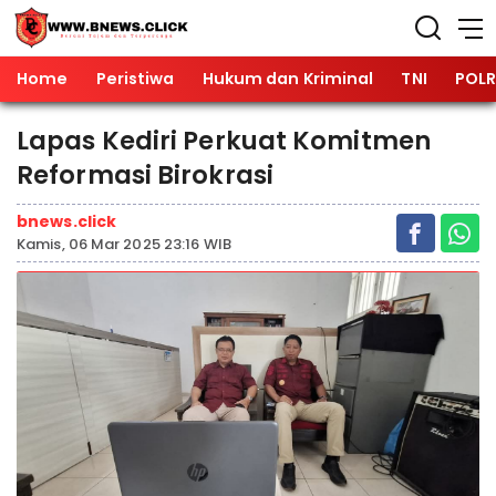
Home
Peristiwa
Hukum dan Kriminal
TNI
POLR
Lapas Kediri Perkuat Komitmen
Reformasi Birokrasi
bnews.click
Kamis, 06 Mar 2025 23:16 WIB