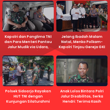
Kapolri dan Panglima TNI
Jelang Ibadah Malam
dan Para Menteri Pantau
Natal, Menko Polkam-
Jalur Mudik via Udara,
Kapolri Tinjau Gereja GKI
Pastikan Lalu Lintas
Samanhudi dan Gereja
Lancar
Immanuel
Polsek Sidoarjo Rayakan
Anak Lolos Bintara Polri
HUT TNI dengan
Jalur Disabilitas, Serka
Kunjungan Silaturahmi
Hendri: Terima Kasih
Kapolri