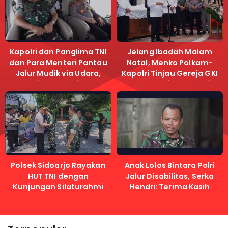
Kapolri dan Panglima TNI
Jelang Ibadah Malam
dan Para Menteri Pantau
Natal, Menko Polkam-
Jalur Mudik via Udara,
Kapolri Tinjau Gereja GKI
Pastikan Lalu Lintas
Samanhudi dan Gereja
Lancar
Immanuel
Polsek Sidoarjo Rayakan
Anak Lolos Bintara Polri
HUT TNI dengan
Jalur Disabilitas, Serka
Kunjungan Silaturahmi
Hendri: Terima Kasih
Kapolri