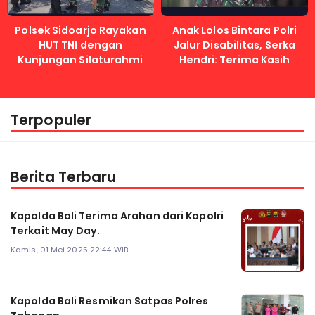
Polsek Sidoarjo Rayakan
Anak Lolos Bintara Polri
HUT TNI dengan
Jalur Disabilitas, Serka
Kunjungan Silaturahmi
Hendri: Terima Kasih
Kapolri
Terpopuler
Berita Terbaru
Kapolda Bali Terima Arahan dari Kapolri
Terkait May Day.
Kamis, 01 Mei 2025 22:44 WIB
Kapolda Bali Resmikan Satpas Polres