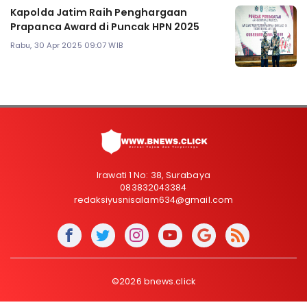
Kapolda Jatim Raih Penghargaan
Prapanca Award di Puncak HPN 2025
Rabu, 30 Apr 2025 09:07 WIB
Irawati 1 No: 38, Surabaya
083832043384
redaksiyusnisalam634@gmail.com
©2026 bnews.click