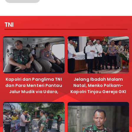
TNI
Kapolri dan Panglima TNI
Jelang Ibadah Malam
dan Para Menteri Pantau
Natal, Menko Polkam-
Jalur Mudik via Udara,
Kapolri Tinjau Gereja GKI
Pastikan Lalu Lintas
Samanhudi dan Gereja
Lancar
Immanuel