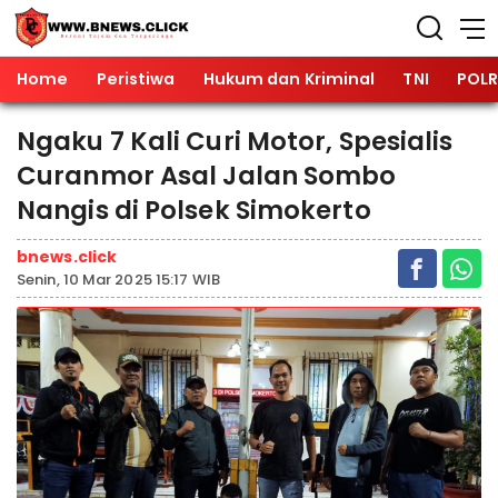
Home
Peristiwa
Hukum dan Kriminal
TNI
POLR
Ngaku 7 Kali Curi Motor, Spesialis
Curanmor Asal Jalan Sombo
Nangis di Polsek Simokerto
bnews.click
Senin, 10 Mar 2025 15:17 WIB