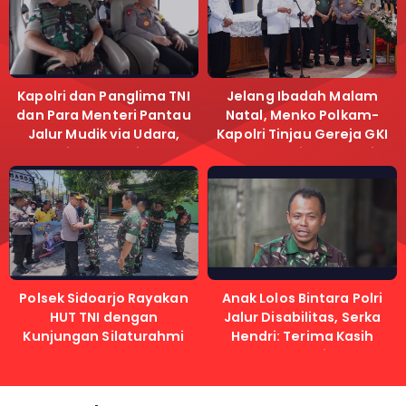
Kapolri dan Panglima TNI
Jelang Ibadah Malam
dan Para Menteri Pantau
Natal, Menko Polkam-
Jalur Mudik via Udara,
Kapolri Tinjau Gereja GKI
Pastikan Lalu Lintas
Samanhudi dan Gereja
Lancar
Immanuel
Polsek Sidoarjo Rayakan
Anak Lolos Bintara Polri
HUT TNI dengan
Jalur Disabilitas, Serka
Kunjungan Silaturahmi
Hendri: Terima Kasih
Kapolri