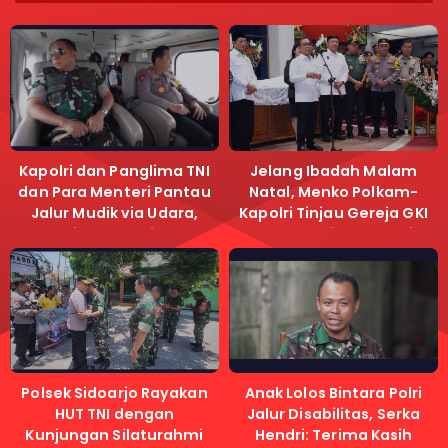
Kapolri dan Panglima TNI
Jelang Ibadah Malam
dan Para Menteri Pantau
Natal, Menko Polkam-
Jalur Mudik via Udara,
Kapolri Tinjau Gereja GKI
Pastikan Lalu Lintas
Samanhudi dan Gereja
Lancar
Immanuel
Polsek Sidoarjo Rayakan
Anak Lolos Bintara Polri
HUT TNI dengan
Jalur Disabilitas, Serka
Kunjungan Silaturahmi
Hendri: Terima Kasih