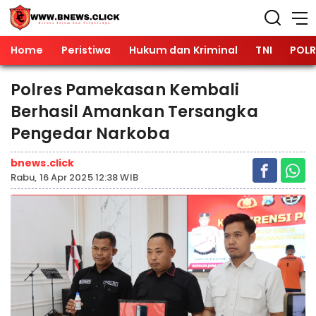
Home
Peristiwa
Hukum dan Kriminal
TNI
POLR
Polres Pamekasan Kembali
Berhasil Amankan Tersangka
Pengedar Narkoba
bnews.click
Rabu, 16 Apr 2025 12:38 WIB