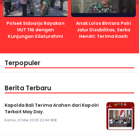
Polsek Sidoarjo Rayakan
Anak Lolos Bintara Polri
HUT TNI dengan
Jalur Disabilitas, Serka
Kunjungan Silaturahmi
Hendri: Terima Kasih
Kapolri
Terpopuler
Berita Terbaru
Kapolda Bali Terima Arahan dari Kapolri
Terkait May Day.
Kamis, 01 Mei 2025 22:44 WIB