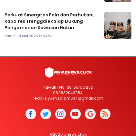
Perkuat Sinergitas Polri dan Perhutani,
Kapolres Trenggalek Siap Dukung
Pengamanan Kawasan Hutan
Kamis, 01 Mei 2025 12:53 WIB
Irawati 1 No: 38, Surabaya
083832043384
redaksiyusnisalam634@gmail.com
©2026 bnews.click