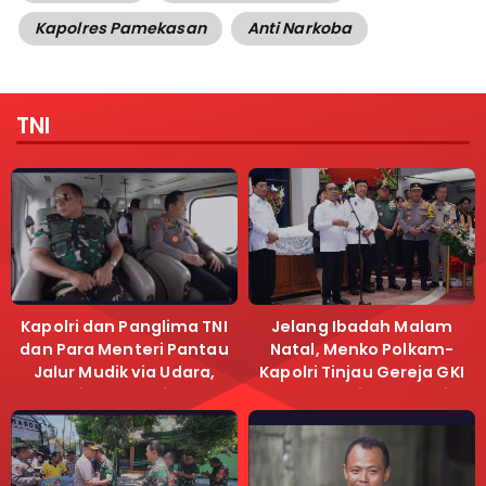
Kapolres Pamekasan
Anti Narkoba
TNI
Kapolri dan Panglima TNI
Jelang Ibadah Malam
dan Para Menteri Pantau
Natal, Menko Polkam-
Jalur Mudik via Udara,
Kapolri Tinjau Gereja GKI
Pastikan Lalu Lintas
Samanhudi dan Gereja
Lancar
Immanuel