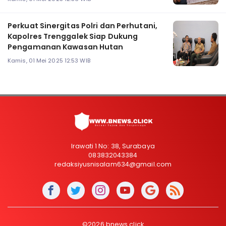
Perkuat Sinergitas Polri dan Perhutani,
Kapolres Trenggalek Siap Dukung
Pengamanan Kawasan Hutan
Kamis, 01 Mei 2025 12:53 WIB
Irawati 1 No: 38, Surabaya
083832043384
redaksiyusnisalam634@gmail.com
©2026 bnews.click