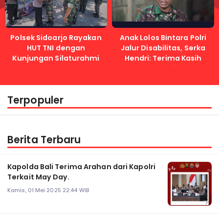
Polsek Sidoarjo Rayakan
Anak Lolos Bintara Polri
HUT TNI dengan
Jalur Disabilitas, Serka
Kunjungan Silaturahmi
Hendri: Terima Kasih
Kapolri
Terpopuler
Berita Terbaru
Kapolda Bali Terima Arahan dari Kapolri
Terkait May Day.
Kamis, 01 Mei 2025 22:44 WIB