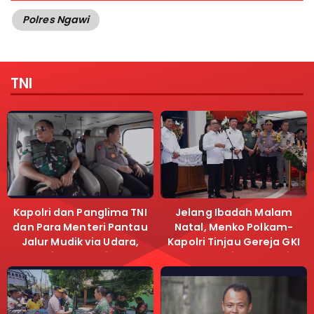
Polres Ngawi
TNI
Kapolri dan Panglima TNI
Jelang Ibadah Malam
dan Para Menteri Pantau
Natal, Menko Polkam-
Jalur Mudik via Udara,
Kapolri Tinjau Gereja GKI
Pastikan Lalu Lintas
Samanhudi dan Gereja
Lancar
Immanuel