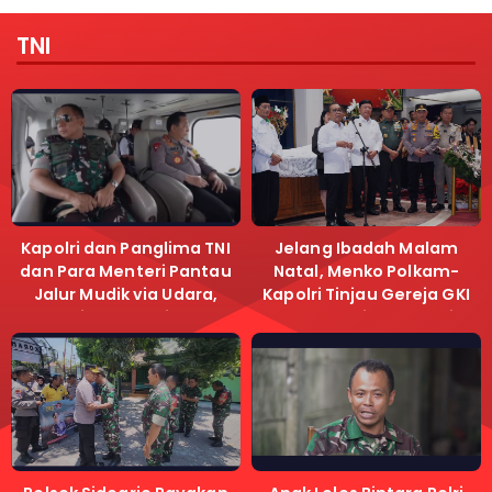
TNI
Kapolri dan Panglima TNI
Jelang Ibadah Malam
dan Para Menteri Pantau
Natal, Menko Polkam-
Jalur Mudik via Udara,
Kapolri Tinjau Gereja GKI
Pastikan Lalu Lintas
Samanhudi dan Gereja
Lancar
Immanuel