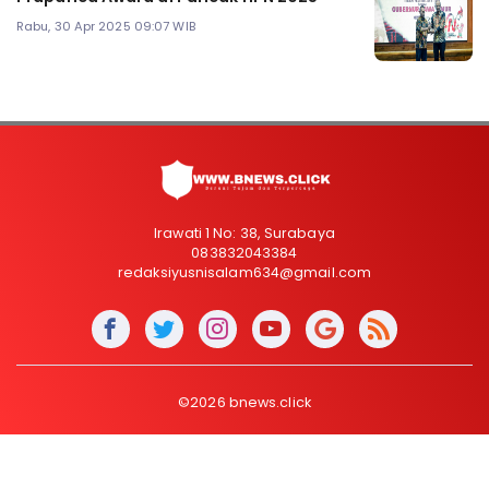
Rabu, 30 Apr 2025 09:07 WIB
Irawati 1 No: 38, Surabaya
083832043384
redaksiyusnisalam634@gmail.com
©2026 bnews.click