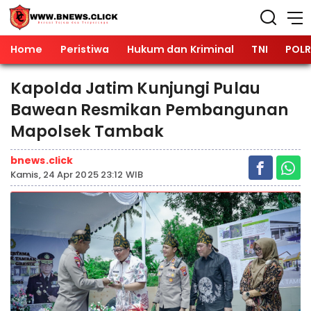
Home
Peristiwa
Hukum dan Kriminal
TNI
POLR
Kapolda Jatim Kunjungi Pulau
Bawean Resmikan Pembangunan
Mapolsek Tambak
bnews.click
Kamis, 24 Apr 2025 23:12 WIB