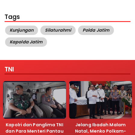
Tags
Kunjungan
Silaturahmi
Polda Jatim
Kapolda Jatim
TNI
Kapolri dan Panglima TNI
Jelang Ibadah Malam
dan Para Menteri Pantau
Natal, Menko Polkam-