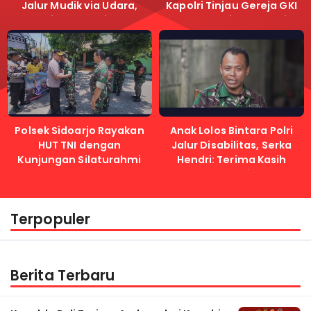
Jalur Mudik via Udara,
Kapolri Tinjau Gereja GKI
Pastikan Lalu Lintas
Samanhudi dan Gereja
Lancar
Immanuel
Polsek Sidoarjo Rayakan
Anak Lolos Bintara Polri
HUT TNI dengan
Jalur Disabilitas, Serka
Kunjungan Silaturahmi
Hendri: Terima Kasih
Kapolri
Terpopuler
Berita Terbaru