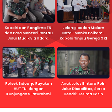
Kapolri dan Panglima TNI
Jelang Ibadah Malam
dan Para Menteri Pantau
Natal, Menko Polkam-
Jalur Mudik via Udara,
Kapolri Tinjau Gereja GKI
Pastikan Lalu Lintas
Samanhudi dan Gereja
Lancar
Immanuel
Polsek Sidoarjo Rayakan
Anak Lolos Bintara Polri
HUT TNI dengan
Jalur Disabilitas, Serka
Kunjungan Silaturahmi
Hendri: Terima Kasih
Kapolri