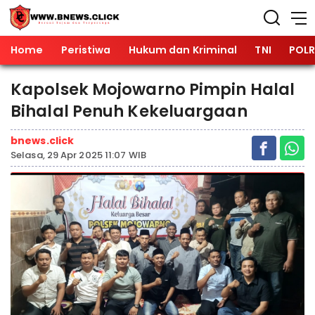
Home
Peristiwa
Hukum dan Kriminal
TNI
POLR
Kapolsek Mojowarno Pimpin Halal
Bihalal Penuh Kekeluargaan
bnews.click
Selasa, 29 Apr 2025 11:07 WIB