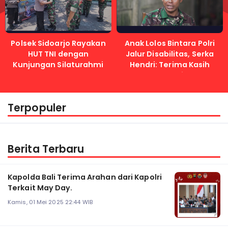
Polsek Sidoarjo Rayakan
Anak Lolos Bintara Polri
HUT TNI dengan
Jalur Disabilitas, Serka
Kunjungan Silaturahmi
Hendri: Terima Kasih
Kapolri
Terpopuler
Berita Terbaru
Kapolda Bali Terima Arahan dari Kapolri
Terkait May Day.
Kamis, 01 Mei 2025 22:44 WIB