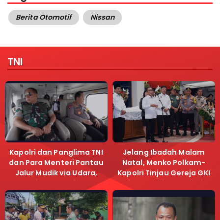
Berita Otomotif
Nissan
TNI
Kapolri dan Panglima TNI
Jelang Ibadah Malam
dan Para Menteri Pantau
Natal, Menko Polkam-
Jalur Mudik via Udara,
Kapolri Tinjau Gereja GKI
Pastikan Lalu Lintas
Samanhudi dan Gereja
Lancar
Immanuel