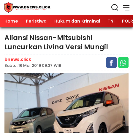
Home
Peristiwa
Hukum dan Kriminal
TNI
POLR
Aliansi Nissan-Mitsubishi
Luncurkan Livina Versi Mungil
bnews.click
Sabtu, 16 Mar 2019 09:37 WIB