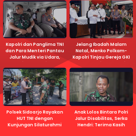
Kapolri dan Panglima TNI
Jelang Ibadah Malam
dan Para Menteri Pantau
Natal, Menko Polkam-
Jalur Mudik via Udara,
Kapolri Tinjau Gereja GKI
Pastikan Lalu Lintas
Samanhudi dan Gereja
Lancar
Immanuel
Polsek Sidoarjo Rayakan
Anak Lolos Bintara Polri
HUT TNI dengan
Jalur Disabilitas, Serka
Kunjungan Silaturahmi
Hendri: Terima Kasih
Kapolri