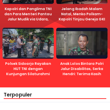
Kapolri dan Panglima TNI
Jelang Ibadah Malam
dan Para Menteri Pantau
Natal, Menko Polkam-
Jalur Mudik via Udara,
Kapolri Tinjau Gereja GKI
Pastikan Lalu Lintas
Samanhudi dan Gereja
Lancar
Immanuel
Polsek Sidoarjo Rayakan
Anak Lolos Bintara Polri
HUT TNI dengan
Jalur Disabilitas, Serka
Kunjungan Silaturahmi
Hendri: Terima Kasih
Kapolri
Terpopuler