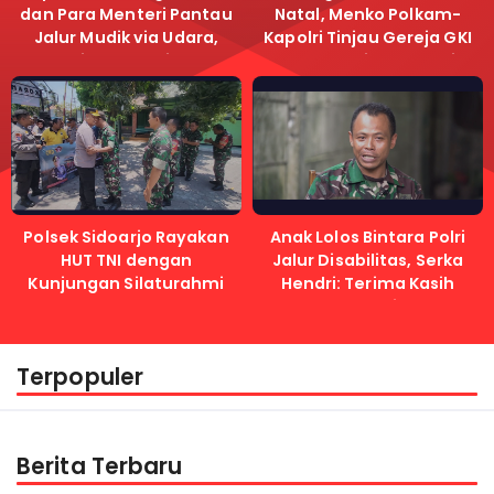
dan Para Menteri Pantau
Natal, Menko Polkam-
Jalur Mudik via Udara,
Kapolri Tinjau Gereja GKI
Pastikan Lalu Lintas
Samanhudi dan Gereja
Lancar
Immanuel
Polsek Sidoarjo Rayakan
Anak Lolos Bintara Polri
HUT TNI dengan
Jalur Disabilitas, Serka
Kunjungan Silaturahmi
Hendri: Terima Kasih
Kapolri
Terpopuler
Berita Terbaru