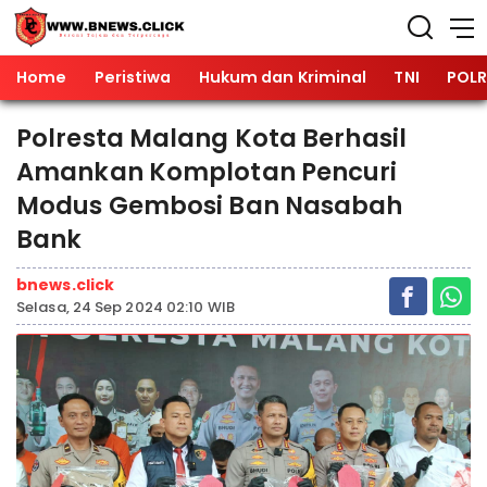
Home
Peristiwa
Hukum dan Kriminal
TNI
POLR
Polresta Malang Kota Berhasil
Amankan Komplotan Pencuri
Modus Gembosi Ban Nasabah
Bank
bnews.click
Selasa, 24 Sep 2024 02:10 WIB