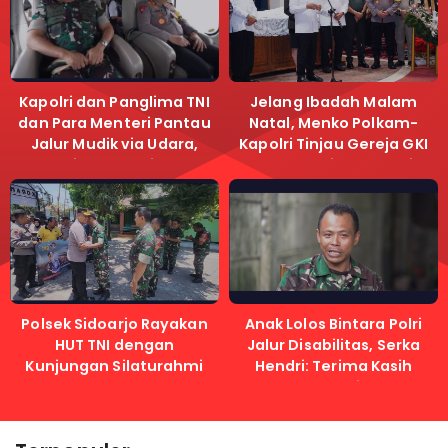
Kapolri dan Panglima TNI
Jelang Ibadah Malam
dan Para Menteri Pantau
Natal, Menko Polkam-
Jalur Mudik via Udara,
Kapolri Tinjau Gereja GKI
Pastikan Lalu Lintas
Samanhudi dan Gereja
Lancar
Immanuel
Polsek Sidoarjo Rayakan
Anak Lolos Bintara Polri
HUT TNI dengan
Jalur Disabilitas, Serka
Kunjungan Silaturahmi
Hendri: Terima Kasih
Kapolri