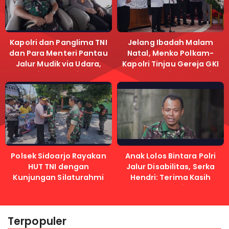
Kapolri dan Panglima TNI
Jelang Ibadah Malam
dan Para Menteri Pantau
Natal, Menko Polkam-
Jalur Mudik via Udara,
Kapolri Tinjau Gereja GKI
Pastikan Lalu Lintas
Samanhudi dan Gereja
Lancar
Immanuel
Polsek Sidoarjo Rayakan
Anak Lolos Bintara Polri
HUT TNI dengan
Jalur Disabilitas, Serka
Kunjungan Silaturahmi
Hendri: Terima Kasih
Kapolri
Terpopuler